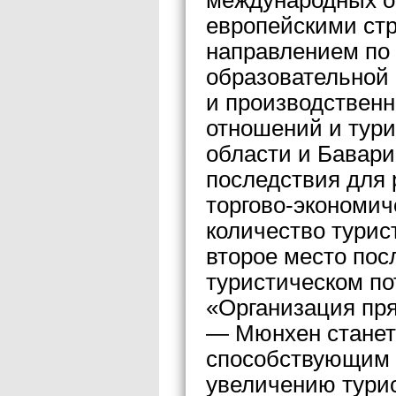
европейскими ст
направлением по 
образовательной 
и производственн
отношений и тури
области и Бавари
последствия для 
торгово-экономич
количество турис
второе место пос
туристическом по
«Организация пря
— Мюнхен станет
способствующим 
увеличению турис