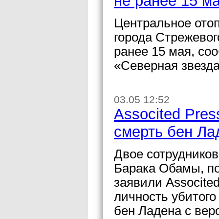
не ранее 15 м
Центральное отоп
города Стрежевог
ранее 15 мая, со
«Северная звезда
03.05 12:52
Associted Pre
смерть бен Ла
Двое сотруднико
Барака Обамы, п
заявили Associte
личность убитог
бен Ладена с вер