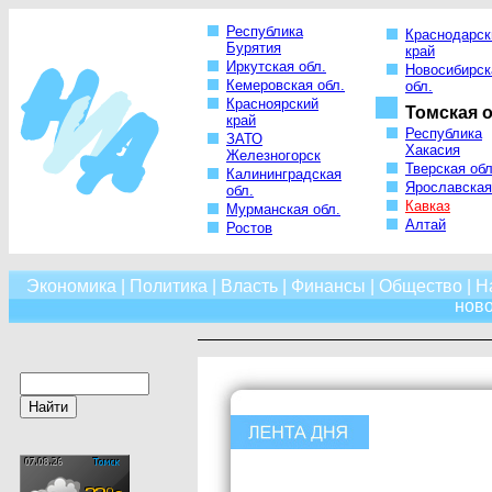
Республика
Краснодарск
Бурятия
край
Иркутская обл.
Новосибирск
Кемеровская обл.
обл.
Красноярский
Томская о
край
Республика
ЗАТО
Хакасия
Железногорск
Тверская обл
Калининградская
Ярославская
обл.
Кавказ
Мурманская обл.
Алтай
Ростов
Экономика
|
Политика
|
Власть
|
Финансы
|
Общество
|
Н
нов