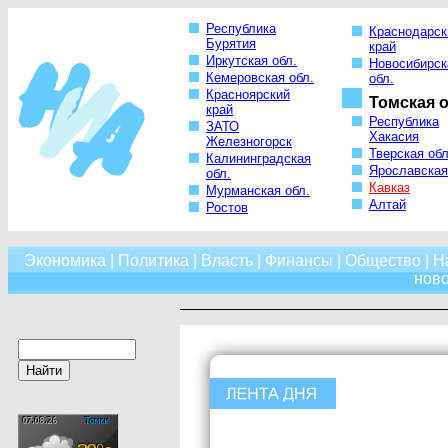
Республика
Краснодарск
Бурятия
край
Иркутская обл.
Новосибирск
Кемеровская обл.
обл.
Красноярский
Томская о
край
Республика
ЗАТО
Хакасия
Железногорск
Тверская обл
Калининградская
Ярославская
обл.
Кавказ
Мурманская обл.
Алтай
Ростов
Экономика
|
Политика
|
Власть
|
Финансы
|
Общество
|
Н
нов