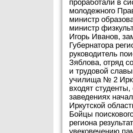
проработали в с
молодежного Прав
министр образова
министр физкульт
Игорь Иванов, за
Губернатора реги
руководитель пои
Зяблова, отряд со
и трудовой слав
училища № 2 Ирку
входят студенты,
заведениях нача
Иркутской област
Бойцы поискового
региона результа
увековечению пам