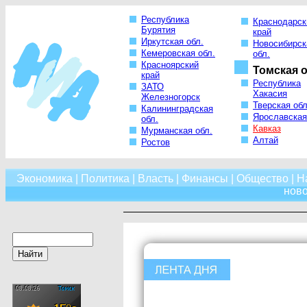
Республика
Краснодарск
Бурятия
край
Иркутская обл.
Новосибирск
Кемеровская обл.
обл.
Красноярский
Томская о
край
Республика
ЗАТО
Хакасия
Железногорск
Тверская обл
Калининградская
Ярославская
обл.
Кавказ
Мурманская обл.
Алтай
Ростов
Экономика
|
Политика
|
Власть
|
Финансы
|
Общество
|
Н
нов