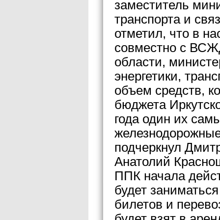
заместитель мини
транспорта и свя
отметил, что в н
совместно с ВСЖ
области, минист
энергетики, тран
объем средств, к
бюджета Иркутско
года один их сам
железнодорожные
подчеркнул Дмит
Анатолий Краснощ
ППК начала дейст
будет заниматься
билетов и перево
будет взят в аре