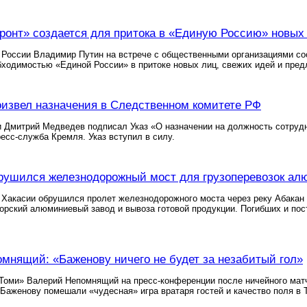
онт» создается для притока в «Единую Россию» новых
 России Владимир Путин на встрече с общественными организациями со
ходимостью «Единой России» в притоке новых лиц, свежих идей и пред
извел назначения в Следственном комитете РФ
 Дмитрий Медведев подписал Указ «О назначении на должность сотрудн
есс-служба Кремля. Указ вступил в силу.
рушился железнодорожный мост для грузоперевозок ал
в Хакасии обрушился пролет железнодорожного моста через реку Абакан
горский алюминиевый завод и вывоза готовой продукции. Погибших и по
мнящий: «Баженову ничего не будет за незабитый гол»
Томи» Валерий Непомнящий на пресс-конференции после ничейного матч
Баженову помешали «чудесная» игра вратаря гостей и качество поля в 