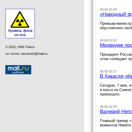
08.05 03:59
«Народный фр
Премьер-министр
обусловлено необ
08.05 03:52
Медведев про
© 2010, НИА-Томск
эл. почта: nia.tomsk@mail.ru
Президент России
этом сообщает пр
08.05 02:17
В Хакасии об
Сегодня, 7 мая, 
и кокса на Саяно
произошло.
08.05 01:59
Валерий Непо
Главный тренер «
моментов Никите 