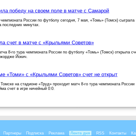
ила победу на своем поле в матче с Самарой
а чемпионата России по футболу сегодня, 7 мая, «Томь» (Томск) сыграла
а последних минутах.
ла счет в матче с «Крыльями Советов»
атча 8-го тура чемпионата России по футболу «Томь» (Томск) открыла сче
Джордже Йокич.
ме «Томи» с «Крыльями Советов» счет не открыт
в Томске на стадионе «Труд» проходит матч 8-го тура чемпионата России
йма счет в игре ничейный 0:0.
Партнеры
Подписка
Реклама
Лента дня
RSS
Контакты
Ка