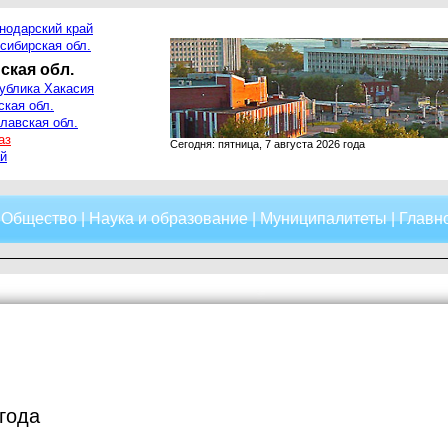
нодарский край
сибирская обл.
ская обл.
ублика Хакасия
ская обл.
лавская обл.
аз
Сегодня: пятница, 7 августа 2026 года
й
|
Общество
|
Наука и образование
|
Муниципалитеты
|
Главно
 года