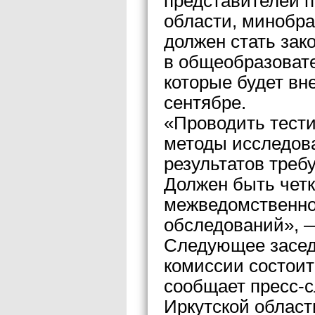
представителей п
области, минобра
должен стать зак
в общеобразоват
которые будет вн
сентябре.
«Проводить тести
методы исследова
результатов треб
Должен быть четк
межведомственно
обследований», 
Следующее засед
комиссии состоит
сообщает пресс-с
Иркутской област