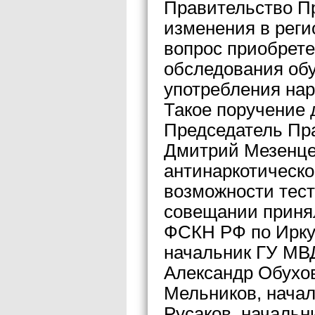
Правительство Пр
изменения в рег
вопрос приобрет
обследования об
употребления нар
Такое поручение 
Председатель Пр
Дмитрий Мезенце
антинаркотическ
возможности тест
совещании приня
ФСКН РФ по Ирку
начальник ГУ МВД
Александр Обухов
Мельников, нача
Русаков, начальн