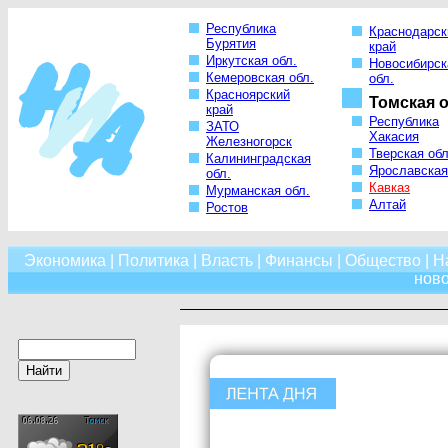
Республика
Краснодарск
Бурятия
край
Иркутская обл.
Новосибирск
Кемеровская обл.
обл.
Красноярский
Томская о
край
Республика
ЗАТО
Хакасия
Железногорск
Тверская обл
Калининградская
Ярославская
обл.
Кавказ
Мурманская обл.
Алтай
Ростов
Экономика
|
Политика
|
Власть
|
Финансы
|
Общество
|
Н
нов