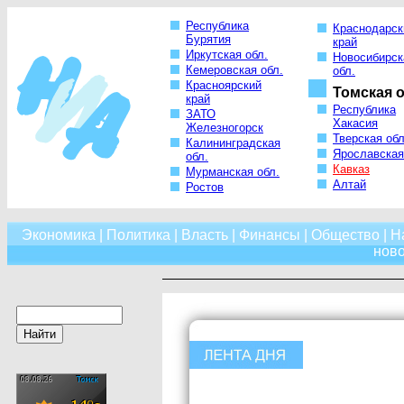
Республика
Краснодарск
Бурятия
край
Иркутская обл.
Новосибирск
Кемеровская обл.
обл.
Красноярский
Томская о
край
Республика
ЗАТО
Хакасия
Железногорск
Тверская обл
Калининградская
Ярославская
обл.
Кавказ
Мурманская обл.
Алтай
Ростов
Экономика
|
Политика
|
Власть
|
Финансы
|
Общество
|
Н
нов