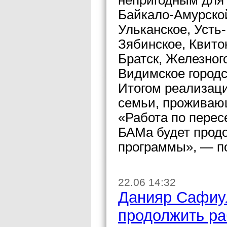
непригодным для 
Байкало-Амурской
Ульканское, Усть-
Зябинское, Квито
Братск, Железног
Видимское городс
Итогом реализаци
семьи, проживаю
«Работа по перес
БАМа будет продо
программы», — п
22.06 14:32
Данияр Сафиул
продолжить ра