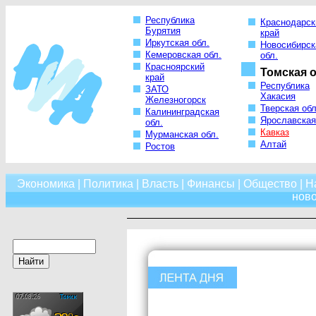
Республика
Краснодарск
Бурятия
край
Иркутская обл.
Новосибирск
Кемеровская обл.
обл.
Красноярский
Томская о
край
Республика
ЗАТО
Хакасия
Железногорск
Тверская обл
Калининградская
Ярославская
обл.
Кавказ
Мурманская обл.
Алтай
Ростов
Экономика
|
Политика
|
Власть
|
Финансы
|
Общество
|
Н
нов