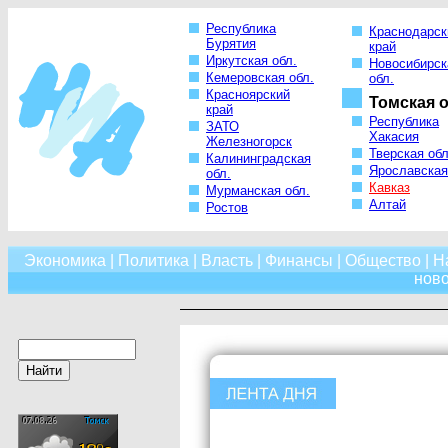
Республика
Краснодарск
Бурятия
край
Иркутская обл.
Новосибирск
Кемеровская обл.
обл.
Красноярский
Томская о
край
Республика
ЗАТО
Хакасия
Железногорск
Тверская обл
Калининградская
Ярославская
обл.
Кавказ
Мурманская обл.
Алтай
Ростов
Экономика
|
Политика
|
Власть
|
Финансы
|
Общество
|
Н
нов