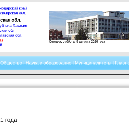
нодарский край
сибирская обл.
ская обл.
ублика Хакасия
ская обл.
лавская обл.
аз
Сегодня: суббота, 8 августа 2026 года
й
|
Общество
|
Наука и образование
|
Муниципалитеты
|
Главно
1 года