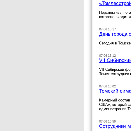
«Томлесстрой
Перспективы пога
которого входит 
07.06 16:17
День города 
Сегодня в Томске
07.06 16:12
VII Сибирски
VII Сибирский фо
Томск сотрудник 
07.06 16:02
Томский симф
Камерный состав 
США», который с
администрации То
07.06 15:59
Сотрудники м