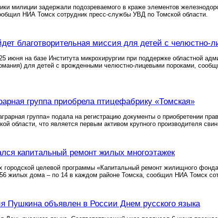
ники милиции задержали подозреваемого в краже элементов железнодо
ообщил НИА Томск сотрудник пресс-службы УВД по Томской области.
йдет благотворительная миссия для детей с челюстно-
 25 июня на базе Института микрохирургии при поддержке областной ад
ермания) для детей с врожденными челюстно-лицевыми пороками, сооб
рарная группа приобрела птицефабрику «Томская»
грарная группа» подала на регистрацию документы о приобретении пра
кой области, что является первым активом крупного производителя свин
ался капитальный ремонт жилых многоэтажек
х городской целевой программы «Капитальный ремонт жилищного фонда»
56 жилых дома – по 14 в каждом районе Томска, сообщил НИА Томск со
я Пушкина объявлен в России Днем русского языка