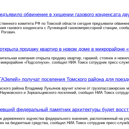
едъявило обвинение в хищении газового конденсата д
ственного комитета РФ по Томской области сегодня предъявили обвине
ия газового конденсата с Лугинецкой газокомпрессорной станции, соо
 Рогович.
открыла продажу квартир в новом доме в микрорайоне 
ительная компания открыла продажу квартир, гаражей, стоянок и нежи
 микрорайоне «Подсолнухи», сообщил НИА Томск сотрудник пресс-служ
ГАЗелей» получат поселения Томского района для поездо
мского района Владимир Лукьянов вручит ключи от грузопассажирских 
Наумовского и Зоркальцевского поселений, сообщил НИА Томск сотрудн
ревший федеральный памятник архитектуры будет восст
к деревянного зодчества федерального значения, расположенный на ули
лен на бюджетные средства, сообщил НИА Томск сотрудник пресс-служб