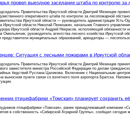
арья провел выездное заседание штаба по контролю за
дседатель Правительства Иркутской области Дмитрий Мезенцев провел 
омственного оперативного штаба по контролю за лесопожарной обстано
вительства Иркутской области — руководитель администрации Усть-Орд
а Иркутской области Николай Пенюшкин, начальник Главного управлени
урора Иркутской области Андрей Некрасов, исполняющий обязанности н
в Омельянчик, руководитель агентства лесного хозяйства Иркутской о
и представители муниципальных образований, арендаторы — лесопольз
нцев: Ситуация с лесными пожарами в Иркутской облас
дседатель Правительства Иркутской области Дмитрий Мезенцев принял
вого заместителя министра Российской Федерации по делам гражданск
хийных бедствий Руслана Цаликова. Включение с Национальным центро
а выносном пункте связи со взлетного поля аэропорта Братска. Напомни
туации.
енник птицефабрики «Томская» планирует сохранить её
удников птицефабрики «Томская», ранее принадлежавшей компании «Сиб
ятия в собственность «Сибирской Аграрной Группы», сообщил сегодня 
.