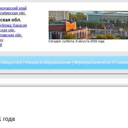
нодарский край
сибирская обл.
ская обл.
ублика Хакасия
ская обл.
лавская обл.
аз
Сегодня: суббота, 8 августа 2026 года
й
|
Общество
|
Наука и образование
|
Муниципалитеты
|
Главно
1 года