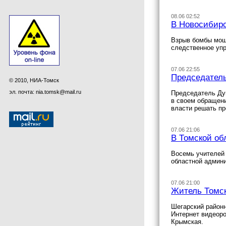
08.06 02:52
В Новосибирс
Взрыв бомбы мощн
следственное упр
07.06 22:55
Председатель
© 2010, НИА-Томск
эл. почта: nia.tomsk@mail.ru
Председатель Дум
в своем обращени
власти решать п
07.06 21:06
В Томской об
Восемь учителей 
областной админи
07.06 21:00
Житель Томск
Шегарский районн
Интернет видеор
Крымская.