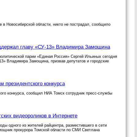
 в Новосибирской области, никто не пострадал, сообщило
оддержал главу «СУ-13» Владимира Замощина
политической парии «Единая Россия» Сергей Ильиных сегодня
13» Владимира Замощина, призвав депутатов и городские
м президентского конкурса
кого конкурса, сообщил НИА Томск сотрудник пресс-службы
ских видеороликов в Интернете
оды одного из жителей райцентра, разместившего в сети
мощник прокурора Томской области по СМИ Светлана