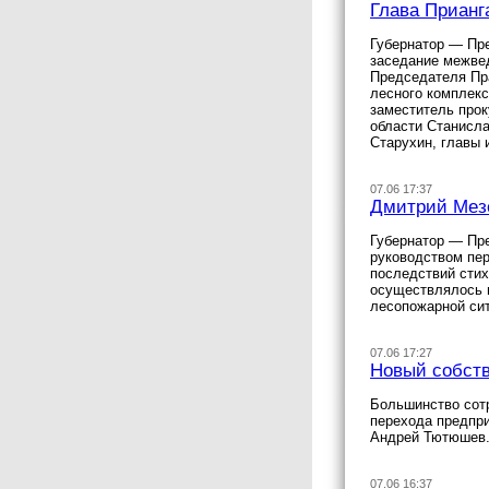
Глава Прианг
Губернатор — Пре
заседание межвед
Председателя Пра
лесного комплекс
заместитель прок
области Станисла
Старухин, главы 
07.06 17:37
Дмитрий Мезе
Губернатор — Пре
руководством пер
последствий сти
осуществлялось н
лесопожарной си
07.06 17:27
Новый собств
Большинство сотр
перехода предпри
Андрей Тютюшев
07.06 16:37