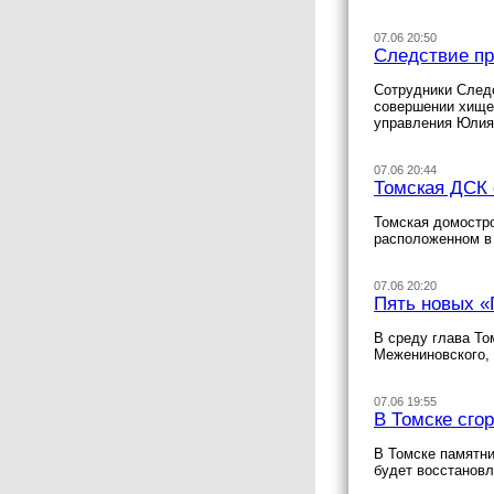
07.06 20:50
Следствие пр
Сотрудники След
совершении хищен
управления Юлия
07.06 20:44
Томская ДСК 
Томская домостро
расположенном в
07.06 20:20
Пять новых «
В среду глава То
Межениновского, 
07.06 19:55
В Томске сго
В Томске памятни
будет восстанов