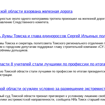
кой области взорвана железная дорога
остью около одного килограмма тротила произошел на железной дороге
авление Следственного комитета.
 Думы Томска и глава единороссов Сергей Ильиных п
ы Томска и секретарь политсовета Томского регионального отделения 
и к городским депутатам поддержал главу строительной компании «СУ-
роблемы дольщиков.
ласти 8 учителей стали лучшими по профессии по итога
из Томской области стали лучшими по профессии по итогам президентс
страции.
ой области осужден условно за размещение экстремист
ый суд Томской области признал приговорил к условному лишению своб
олики экстремистской направленности, сообщила НИа Томск старший по