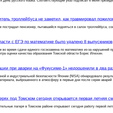
я День русского языка. Соответствующий указ подписал 6 июня презид
итель троллейбуса не заметил, как травмировал пожило
е пострадал пенсионер, пытавшийся подняться в салон троллейбуса, с
ласти с ЕГЭ по математике было удалено 8 выпускников
и во время сдачи единого госэкзамена по математике из-за нарушений
тра оценки качества образования Томской области Борис Илюхин.
ции при аварии на «Фукусиме-1» недооценили в два ра
рной и индустриальной безопасности Японии (NISA) обнародовало резул
атериала, выброшенного в атмосферу в первые дни после серии аварий 
герях под Томском сегодня открывается первая летняя с
тельные лагеря в Томском районе открывают сегодня работу первой ле