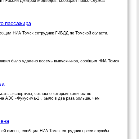
ент России Дмитрий Медведев, сообщает пресс-служба
го пассажира
ообщил НИА Томск сотрудник ГИБДД по Томской области.
 правил было удалено восемь выпускников, сообщил НИА Томск
за
ьтаты экспертизы, согласно которым количество
на АЭС «Фукусима-1», было в два раза больше, чем
мена
тней смены, сообщил НИА Томск сотрудник пресс-службы