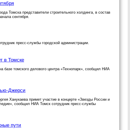
нтября
ода Томска представители строительного холдинга, в состав
начала сентября.
отрудник пресс-службы городской администрации.
т в Томске
 на базе томского делового центра «Технопарк», сообщил НИА
Нью-Джерси
ргея Ханукаева примет участие в концерте «Звезды России и
следие», сообщил НИА Томск сотрудник пресс-службы
жные пути