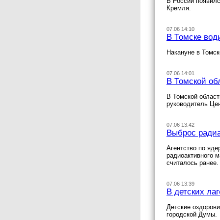
В России появилс
Кремля.
07.06 14:10
В Томске вод
Накануне в Томск
07.06 14:01
В Томской об
В Томской област
руководитель Цен
07.06 13:42
Выброс радиа
Агентство по яде
радиоактивного м
считалось ранее.
07.06 13:39
В детских ла
Детские оздорови
городской Думы.