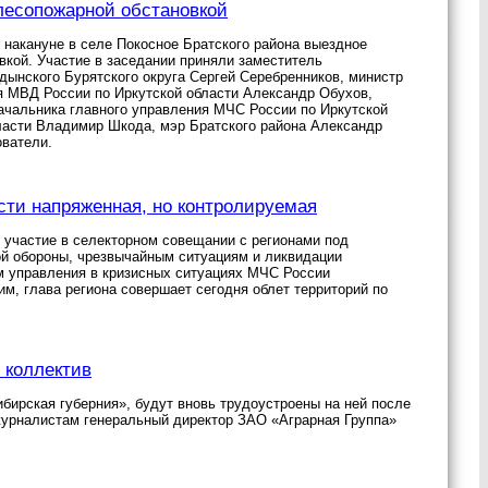
 лесопожарной обстановкой
накануне в селе Покосное Братского района выездное
вкой. Участие в заседании приняли заместитель
ынского Бурятского округа Сергей Серебренников, министр
я МВД России по Иркутской области Александр Обухов,
ачальника главного управления МЧС России по Иркутской
бласти Владимир Шкода, мэр Братского района Александр
ователи.
ти напряженная, но контролируемая
 участие в селекторном совещании с регионами под
ой обороны, чрезвычайным ситуациям и ликвидации
м управления в кризисных ситуациях МЧС России
м, глава региона совершает сегодня облет территорий по
 коллектив
ирская губерния», будут вновь трудоустроены на ней после
журналистам генеральный директор ЗАО «Аграрная Группа»