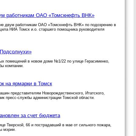
вум работникам ОАО «Томскнефть ВНК»
ние двум работникам ОАО «Томскнефть ВНК» по подозрению в
бщила НИА Томск и.о. старшего помощника руководителя
«Подсолнухи»
лых помещений в новом доме №1/22 по улице Герасименко,
бы компании.
к на ярмарки в Томск
машин представителям Новорождественского, Итатского,
ик пресс-службы администрации Томской области.
ановлен за счет бюджета
це Тверской, 66 и пострадавший в мае от сильного пожара,
ы мэрии.