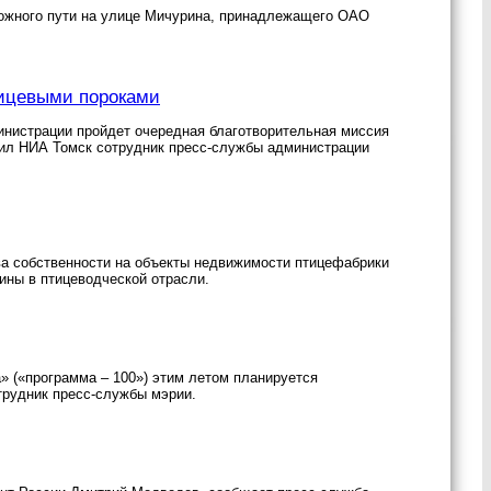
рожного пути на улице Мичурина, принадлежащего ОАО
лицевыми пороками
министрации пройдет очередная благотворительная миссия
щил НИА Томск сотрудник пресс-службы администрации
ва собственности на объекты недвижимости птицефабрики
ины в птицеводческой отрасли.
 («программа – 100») этим летом планируется
трудник пресс-службы мэрии.