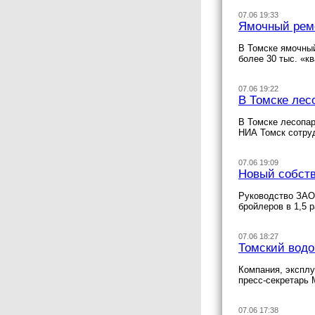
07.06 19:33
Ямочный ремо
В Томске ямочный
более 30 тыс. «к
07.06 19:22
В Томске лес
В Томске лесопар
НИА Томск сотруд
07.06 19:09
Новый собств
Руководство ЗАО 
бройлеров в 1,5 
07.06 18:27
Томский водо
Компания, экспл
пресс-секретарь 
07.06 17:38