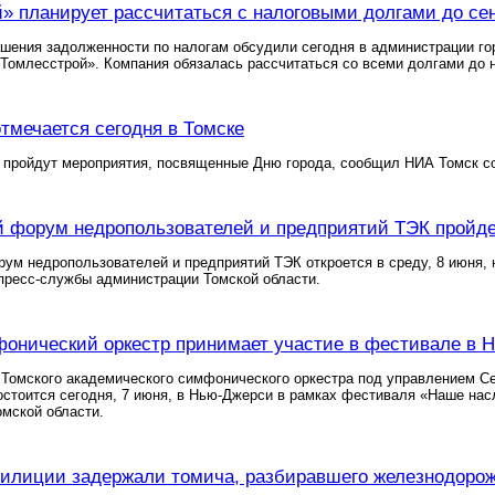
» планирует рассчитаться с налоговыми долгами до се
шения задолженности по налогам обсудили сегодня в администрации гор
«Томлесстрой». Компания обязалась рассчитаться со всеми долгами до 
отмечается сегодня в Томске
 пройдут мероприятия, посвященные Дню города, сообщил НИА Томск с
й форум недропользователей и предприятий ТЭК пройде
рум недропользователей и предприятий ТЭК откроется в среду, 8 июня,
пресс-службы администрации Томской области.
онический оркестр принимает участие в фестивале в 
Томского академического симфонического оркестра под управлением Се
остоится сегодня, 7 июня, в Нью-Джерси в рамках фестиваля «Наше на
мской области.
илиции задержали томича, разбиравшего железнодоро