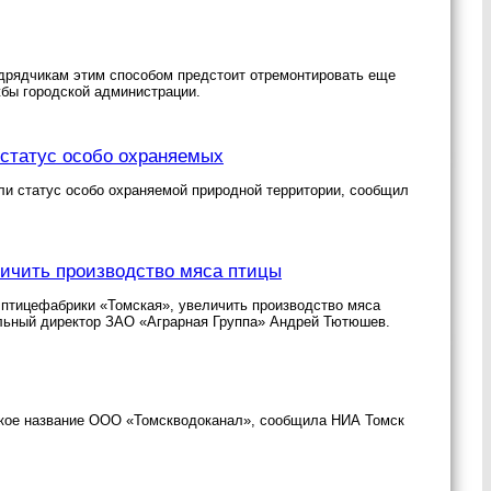
подрядчикам этим способом предстоит отремонтировать еще
жбы городской администрации.
 статус особо охраняемых
ли статус особо охраняемой природной территории, сообщил
личить производство мяса птицы
 птицефабрики «Томская», увеличить производство мяса
ральный директор ЗАО «Аграрная Группа» Андрей Тютюшев.
ское название ООО «Томскводоканал», сообщила НИА Томск