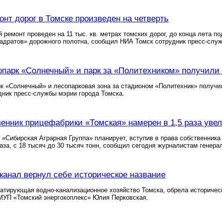
нт дорог в Томске произведен на четверть
 ремонт проведен на 11 тыс. кв. метрах томских дорог, до конца лета 
вадратов» дорожного полотна, сообщил НИА Томск сотрудник пресс-слу
опарк «Солнечный» и парк за «Политехником» получили
к «Солнечный» и лесопарковая зона за стадионом «Политехник» получи
ник пресс-службы мэрии города Томска.
енник прицефабрики «Томская» намерен в 1,5 раза уве
«Сибирская Аграрная Группа» планирует, вступив в права собственника
раза, с 18 тысяч до 30 тысяч тонн, сообщил сегодня журналистам гене
канал вернул себе историческое название
уатирующая водно-канализационное хозяйство Томска, обрела историче
МУП «Томский энергокоплекс» Юлия Перковская.