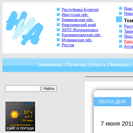
Крас
Республика Бурятия
Ново
Иркутская обл.
Кемеровская обл.
Том
Красноярский край
Респ
ЗАТО Железногорск
Твер
Калининградская обл.
Ярос
Мурманская обл.
Кавк
Ростов
Алта
Экономика
|
Политика
|
Власть
|
Финансы
7 июня 201