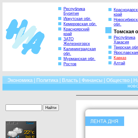
Республика
Краснодарск
Бурятия
край
Иркутская обл.
Новосибирск
Кемеровская обл.
обл.
Красноярский
Томская о
край
Республика
ЗАТО
Хакасия
Железногорск
Тверская обл
Калининградская
Ярославская
обл.
Кавказ
Мурманская обл.
Алтай
Ростов
Экономика
|
Политика
|
Власть
|
Финансы
|
Общество
|
Н
нов