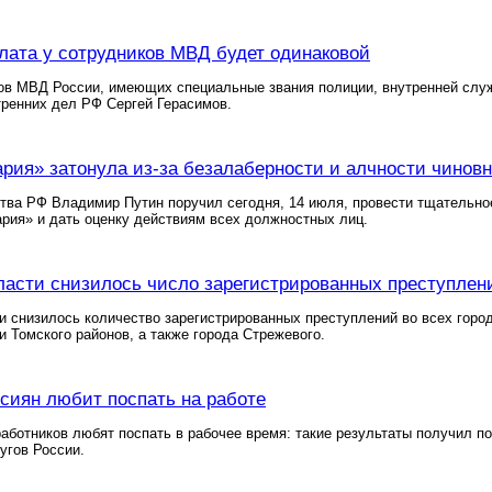
лата у сотрудников МВД будет одинаковой
ов МВД России, имеющих специальные звания полиции, внутренней слу
ренних дел РФ Сергей Герасимов.
ария» затонула из-за безалаберности и алчности чинов
тва РФ Владимир Путин поручил сегодня, 14 июля, провести тщательно
рия» и дать оценку действиям всех должностных лиц.
ласти снизилось число зарегистрированных преступлен
и снизилось количество зарегистрированных преступлений во всех город
и Томского районов, а также города Стрежевого.
сиян любит поспать на работе
аботников любят поспать в рабочее время: такие результаты получил порт
угов России.