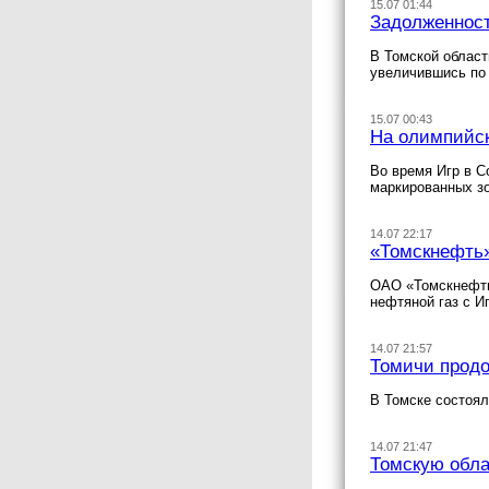
15.07 01:44
Задолженност
В Томской област
увеличившись по 
15.07 00:43
На олимпийск
Во время Игр в С
маркированных зо
14.07 22:17
«Томскнефть»
ОАО «Томскнефть
нефтяной газ с И
14.07 21:57
Томичи продо
В Томске состоя
14.07 21:47
Томскую обла