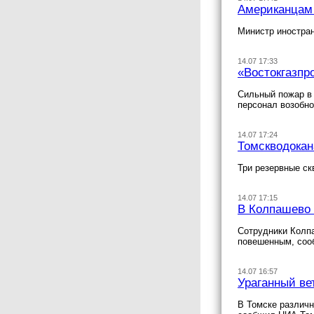
Американцам 
Министр иностра
14.07 17:33
«Востокгазпр
Сильный пожар в 
персонал возобно
14.07 17:24
Томскводокан
Три резервные ск
14.07 17:15
В Колпашево 
Сотрудники Колпа
повешенным, соо
14.07 16:57
Ураганный ве
В Томске различн