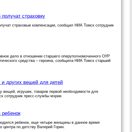
 получат страховку
получат страховые компенсации, сообщил НИА Томск сотрудник
овное дело в отношении старшего оперуполномоченного ОУР
тического средства – героина, сообщила НИА Томск старший
 и других вещей для детей
у вещей, игрушек, товаров первой необходимости для
ск сотрудник пресс-службы мэрии.
й ребенок
 родился ребенок, еще четыре женщины в данное время
 центра по детству Валерий Горин.