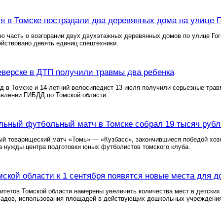
я в Томске пострадали два деревянных дома на улице Г
ю часть о возгорании двух двухэтажных деревянных домов по улице Гого
йствовано девять единиц спецтехники.
еверске в ДТП получили травмы два ребенка
д в Томске и 14-летний велосипедист 13 июля получили серьезные тра
авлении ГИБДД по Томской области.
льный футбольный матч в Томске собрал 19 тысяч руб
й товарищеский матч «Томь» — «Кузбасс», закончившиеся победой хозяе
а нужды центра подготовки юных футболистов томского клуба.
мской области к 1 сентября появятся новые места для 
тетов Томской области намерены увеличить количества мест в детских
садов, использования площадей в действующих дошкольных учреждениях