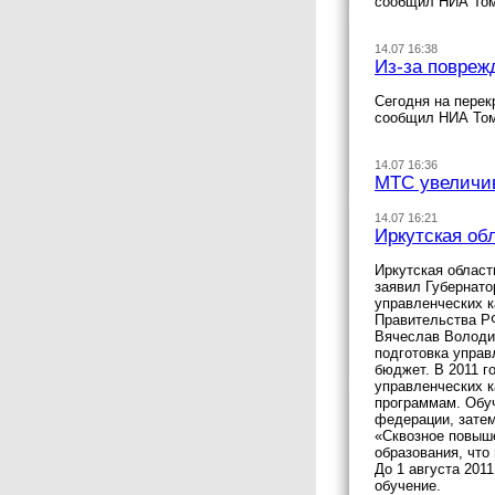
сообщил НИА Том
14.07 16:38
Из-за повреж
Сегодня на перек
сообщил НИА Том
14.07 16:36
МТС увеличив
14.07 16:21
Иркутская об
Иркутская област
заявил Губернато
управленческих к
Правительства Р
Вячеслав Володин
подготовка управ
бюджет. В 2011 г
управленческих 
программам. Обуч
федерации, затем
«Сквозное повыше
образования, что
До 1 августа 201
обучение.