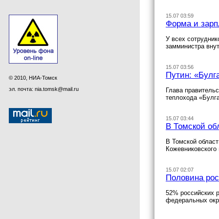
15.07 03:59
Форма и зарп
У всех сотрудник
замминистра внут
15.07 03:56
Путин: «Булг
© 2010, НИА-Томск
эл. почта: nia.tomsk@mail.ru
Глава правительс
теплохода «Булга
15.07 03:44
В Томской об
В Томской област
Кожевниковского 
15.07 02:07
Половина рос
52% российских р
федеральных окр