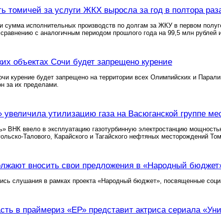
ь томичей за услуги ЖКХ выросла за год в полтора раз
и сумма исполнительных производств по долгам за ЖКУ в первом полуго
сравнению с аналогичным периодом прошлого года на 99,5 млн рублей и
их объектах Сочи будет запрещено курение
очи курение будет запрещено на территории всех Олимпийских и Парал
н за их пределами.
 увеличила утилизацию газа на Васюганской группе м
» ВНК ввело в эксплуатацию газотурбинную электростанцию мощностью
гольско-Талового, Карайского и Тагайского нефтяных месторождений Том
лжают вносить свои предложения в «Народный бюджет
лись слушания в рамках проекта «Народный бюджет», посвященные соци
сть в праймериз «ЕР» представит актриса сериала «Ун