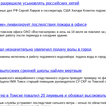
разрешили усыновлять российских детей
нных дел РФ Сергей Лавров и госсекретарь США Хилари Клинтон подпис
ом» ликвидирует последствия пожара в офисе
томском офисе ОАО «Востокгазпром» в ночь на 14 июля не повлиял на 
вит работу после переезда в соседнее здание.
ал незначительно увеличил подачу воды в город
важины включены в работу подземного водозабора: подача воды в город
выпускник средней школы найден мертвым
шевского межрайонного следственного отдела проводят проверку по фа
бщила НИА Томск старший помощник руководителя СУ СКР по Томской о
тер в Томске повалил 20 деревьев и оборвал высоковол
ые службы устраняют последствия сильного ветра – ночью по областно