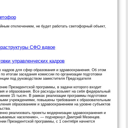
ветофор
рийным отключением, не будет работать светофорный объект,
фраструктуры СФО вдвое
товки управленческих кадров
х кадров для сфер образования и здравоохранения. Об этом
по итогам заседания комиссии по организации подготовки
енции под руководством заместителя Председателя
ение Президентской программы, в задачи которого входит
ния и образования. Все расходы возьмет на себя федеральный
 менее 15 тысяч. В рамках реализации программы подготовки
ьными учреждениями, повышены требования к образовательным
вления образованием и здравоохранением на уровне субъектов
ьства.
енно реализовать проекты модернизации здравоохранения и
казываемых населению», — подчеркнул Дмитрий Мезенцев.
ении Президентской программы, с 1 сентября начнется