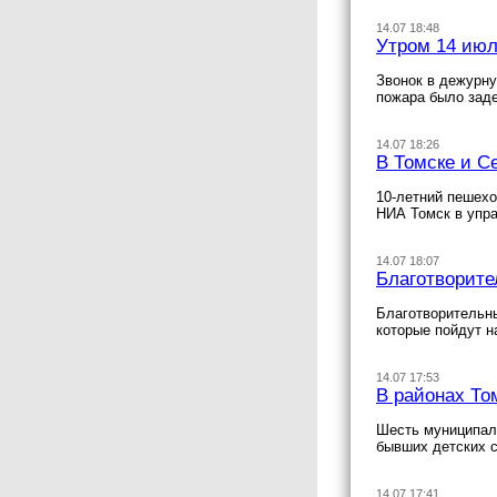
14.07 18:48
Утром 14 июл
Звонок в дежурну
пожара было заде
14.07 18:26
В Томске и С
10-летний пешехо
НИА Томск в упр
14.07 18:07
Благотворите
Благотворительны
которые пойдут н
14.07 17:53
В районах То
Шесть муниципали
бывших детских 
14.07 17:41