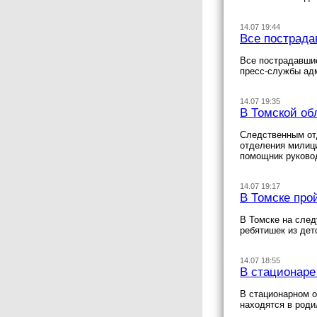
14.07 19:44
Все пострада
Все пострадавшие
пресс-службы ад
14.07 19:35
В Томской об
Следственным от
отделения милици
помощник руково
14.07 19:17
В Томске про
В Томске на след
ребятишек из дет
14.07 18:55
В стационаре
В стационарном о
находятся в роди