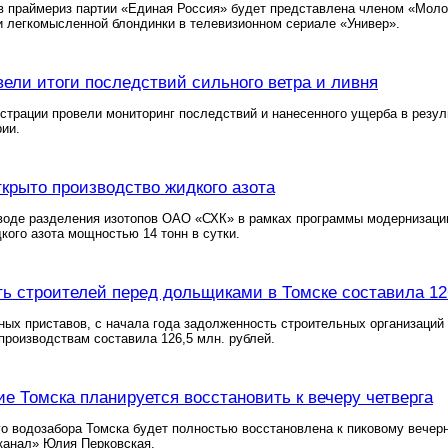
в праймериз партии «Единая Россия» будет представлена членом «Моло
и легкомысленной блондинки в телевизионном сериале «Универ».
вели итоги последствий сильного ветра и ливня
трации провели мониторинг последствий и нанесенного ущерба в резуль
ии.
ткрыто производство жидкого азота
воде разделения изотопов ОАО «СХК» в рамках программы модернизаци
кого азота мощностью 14 тонн в сутки.
ь строителей перед дольщиками в Томске составила 12
ых приставов, с начала года задолженность строительных организаций 
роизводствам составила 126,5 млн. рублей.
е Томска планируется восстановить к вечеру четверга
о водозабора Томска будет полностью восстановлена к пиковому вечер
анал» Юлия Перковская.