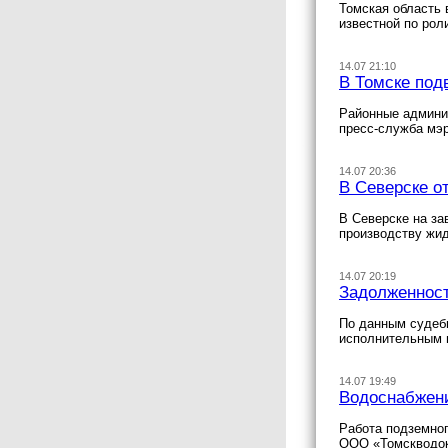
Томская область 
известной по рол
14.07 21:10
В Томске под
Районные админис
пресс-служба мэр
14.07 20:36
В Северске о
В Северске на за
производству жид
14.07 20:19
Задолженност
По данным судебн
исполнительным п
14.07 19:49
Водоснабжени
Работа подземног
ООО «Томскводок