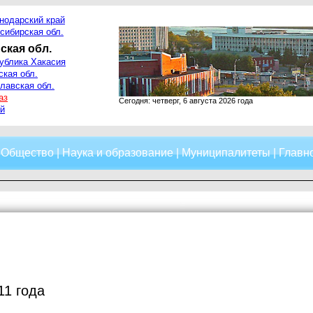
нодарский край
сибирская обл.
ская обл.
ублика Хакасия
ская обл.
лавская обл.
аз
Сегодня: четверг, 6 августа 2026 года
й
|
Общество
|
Наука и образование
|
Муниципалитеты
|
Главно
11 года