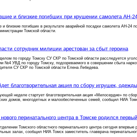
вшие и близкие погибших при крушении самолета АН-24
 и близкие погибших в результате аварийной посадки самолета АН-24 
министрации Томской области.
ласти сотрудник милиции арестован за сбыт героина
делом по городу Томску СУ СКР по Томской области расследуется угол
и №4 УВД по городу Томску, подозреваемого в совершении сбыта нарко
дителя СУ СКР по Томской области Елена Лебедева.
йдет благотворительная акция по сбору игрушек, одежды
ующей неделе стартует благотворительная акция «Милосердие» по сбор
ских домов, многодетных и малообеспеченных семей, сообщил НИА Том
 нового перинатального центра в Томске родился первы
тделении Томского областного перинатального центра сегодня впервые
льных залах, сообщил НИА Томск заместитель главврача перинатального