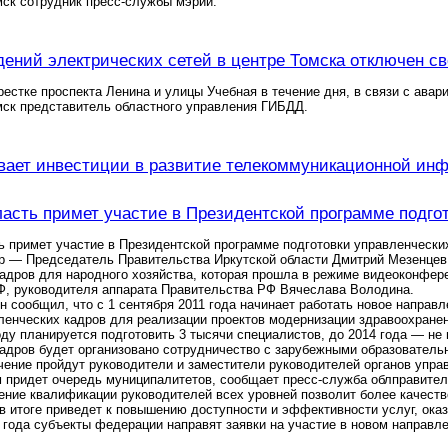
ск сотрудник пресс-службы мэрии.
дений электрических сетей в центре Томска отключен с
рестке проспекта Ленина и улицы Учебная в течение дня, в связи с ава
ск представитель областного управления ГИБДД.
ает инвестиции в развитие телекоммуникационной ин
ласть примет участие в Президентской программе подго
ь примет участие в Президентской программе подготовки управленчески
р — Председатель Правительства Иркутской области Дмитрий Мезенцев 
адров для народного хозяйства, которая прошла в режиме видеоконфер
Ф, руководителя аппарата Правительства РФ Вячеслава Володина.
 сообщил, что с 1 сентября 2011 года начинает работать новое направл
ленческих кадров для реализации проектов модернизации здравоохране
оду планируется подготовить 3 тысячи специалистов, до 2014 года — не
кадров будет организовано сотрудничество с зарубежными образовател
ение пройдут руководители и заместители руководителей органов упра
 придет очередь муниципалитетов, сообщает пресс-служба облправител
ние квалификации руководителей всех уровней позволит более качеств
 в итоге приведет к повышению доступности и эффективности услуг, о
1 года субъекты федерации направят заявки на участие в новом направл