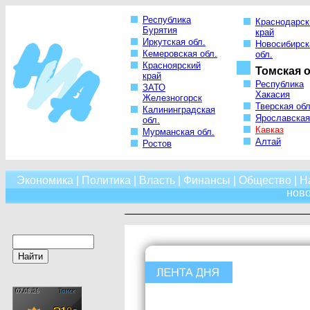
Республика
Краснодарск
Бурятия
край
Иркутская обл.
Новосибирск
Кемеровская обл.
обл.
Красноярский
Томская о
край
Республика
ЗАТО
Хакасия
Железногорск
Тверская обл
Калининградская
Ярославская
обл.
Кавказ
Мурманская обл.
Алтай
Ростов
Экономика
|
Политика
|
Власть
|
Финансы
|
Общество
|
Н
нов