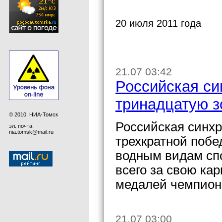
20 июля 2011 года
21.07 03:42
Российская си
тринадцатую 
© 2010, НИА-Томск
Российская синх
эл. почта:
nia.tomsk@mail.ru
трехкратной побе
водным видам спо
всего за свою ка
медалей чемпион
21.07 03:00