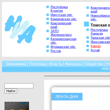
Республика
Краснодарск
Бурятия
край
Иркутская обл.
Новосибирск
Кемеровская обл.
обл.
Красноярский
Томская о
край
Республика
ЗАТО
Хакасия
Железногорск
Тверская обл
Калининградская
Ярославская
обл.
Кавказ
Мурманская обл.
Алтай
Ростов
Экономика
|
Политика
|
Власть
|
Финансы
|
Общество
|
Н
нов