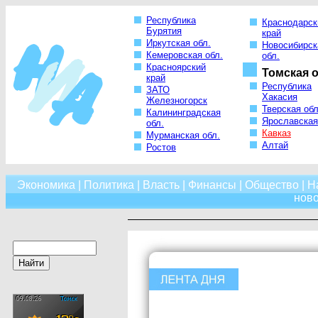
Республика
Краснодарск
Бурятия
край
Иркутская обл.
Новосибирск
Кемеровская обл.
обл.
Красноярский
Томская о
край
Республика
ЗАТО
Хакасия
Железногорск
Тверская обл
Калининградская
Ярославская
обл.
Кавказ
Мурманская обл.
Алтай
Ростов
Экономика
|
Политика
|
Власть
|
Финансы
|
Общество
|
Н
нов