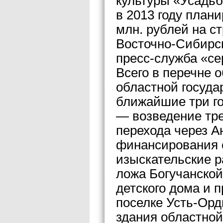
культуры «Усадьб
в 2013 году план
млн. рублей на с
Восточно-Сибирск
пресс-служба «се
Всего в перечне 
областной госуда
ближайшие три го
— возведение тре
перехода через А
финансирования о
изыскательские р
ложа Богучанской
детского дома и 
поселке Усть-Орды
здания областно