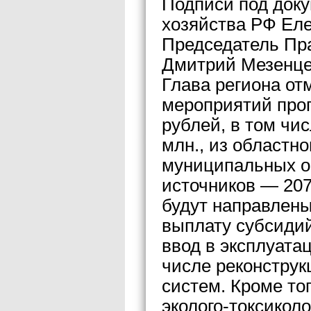
Подписи под доку
хозяйства РФ Ел
Председатель Пр
Дмитрий Мезенце
Глава региона от
мероприятий прог
рублей, в том чи
млн., из областн
муниципальных о
источников — 207
будут направлены
выплату субсидий
ввод в эксплуата
числе реконструк
систем. Кроме то
эколого-токсикол