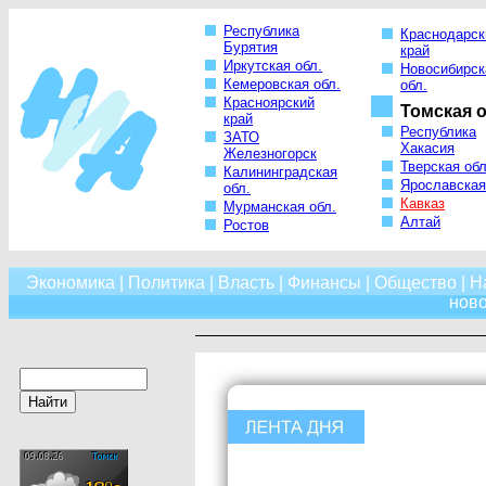
Республика
Краснодарск
Бурятия
край
Иркутская обл.
Новосибирск
Кемеровская обл.
обл.
Красноярский
Томская о
край
Республика
ЗАТО
Хакасия
Железногорск
Тверская обл
Калининградская
Ярославская
обл.
Кавказ
Мурманская обл.
Алтай
Ростов
Экономика
|
Политика
|
Власть
|
Финансы
|
Общество
|
Н
нов