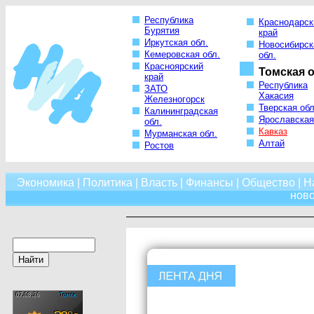
Республика
Краснодарск
Бурятия
край
Иркутская обл.
Новосибирск
Кемеровская обл.
обл.
Красноярский
Томская о
край
Республика
ЗАТО
Хакасия
Железногорск
Тверская обл
Калининградская
Ярославская
обл.
Кавказ
Мурманская обл.
Алтай
Ростов
Экономика
|
Политика
|
Власть
|
Финансы
|
Общество
|
Н
нов