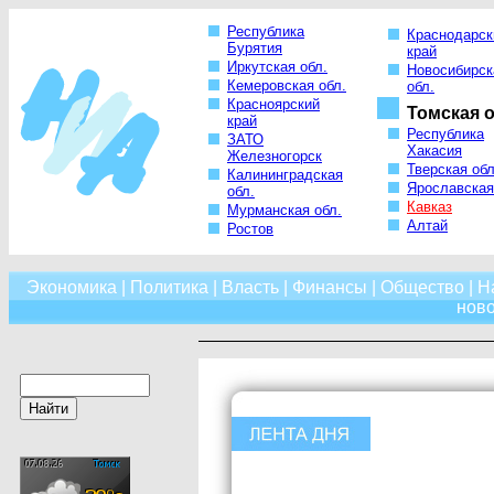
Республика
Краснодарск
Бурятия
край
Иркутская обл.
Новосибирск
Кемеровская обл.
обл.
Красноярский
Томская о
край
Республика
ЗАТО
Хакасия
Железногорск
Тверская обл
Калининградская
Ярославская
обл.
Кавказ
Мурманская обл.
Алтай
Ростов
Экономика
|
Политика
|
Власть
|
Финансы
|
Общество
|
Н
нов