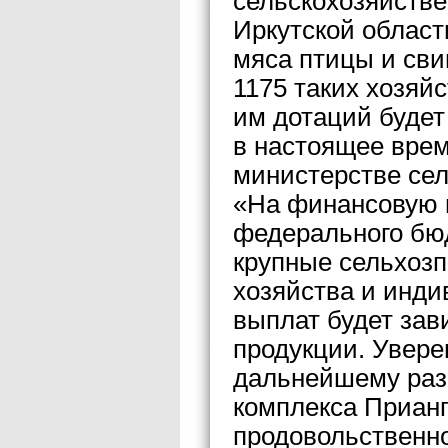
сельскохозяйств
Иркутской облас
мяса птицы и сви
1175 таких хозяй
им дотаций будет
в настоящее врем
министерстве сел
«На финансовую п
федерального бюд
крупные сельхозп
хозяйства и инд
выплат будет зав
продукции. Увере
дальнейшему разв
комплекса Приан
продовольственно