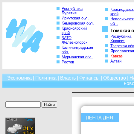
Республика
Краснодарск
Бурятия
край
Иркутская обл.
Новосибирск
Кемеровская обл.
обл.
Красноярский
Томская о
край
Республика
ЗАТО
Хакасия
Железногорск
Тверская обл
Калининградская
Ярославская
обл.
Кавказ
Мурманская обл.
Алтай
Ростов
Экономика
|
Политика
|
Власть
|
Финансы
|
Общество
|
Н
нов