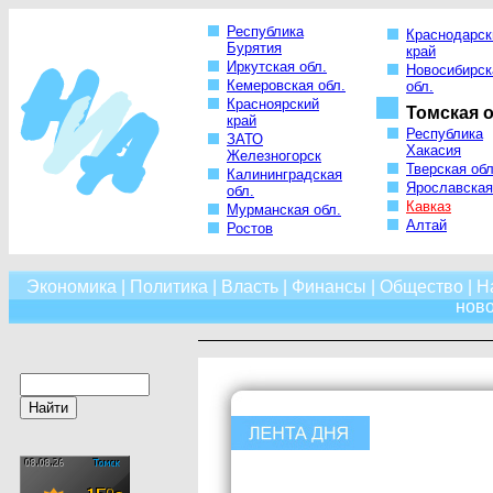
Республика
Краснодарск
Бурятия
край
Иркутская обл.
Новосибирск
Кемеровская обл.
обл.
Красноярский
Томская о
край
Республика
ЗАТО
Хакасия
Железногорск
Тверская обл
Калининградская
Ярославская
обл.
Кавказ
Мурманская обл.
Алтай
Ростов
Экономика
|
Политика
|
Власть
|
Финансы
|
Общество
|
Н
нов