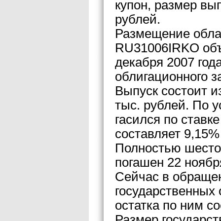
купон, размер вы
рублей.
Размещение обла
RU31006IRKO объ
декабря 2007 год
облигационного з
Выпуск состоит и
тыс. рублей. По 
гасился по ставк
составляет 9,15%
Полностью шестой
погашен 22 ноября
Сейчас в обращен
государственных 
остатка по ним со
Размер государст