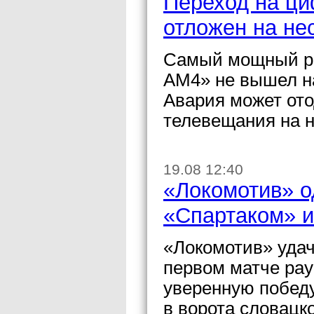
Переход на ци
отложен на не
Самый мощный ро
АМ4» не вышел на
Авария может от
телевещания на н
19.08 12:40
«Локомотив» о
«Спартаком» и
«Локомотив» удач
первом матче ра
уверенную победу
в ворота словацк