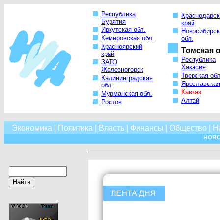
Республика
Краснодарск
Бурятия
край
Иркутская обл.
Новосибирск
Кемеровская обл.
обл.
Красноярский
Томская о
край
Республика
ЗАТО
Хакасия
Железногорск
Тверская обл
Калининградская
Ярославская
обл.
Кавказ
Мурманская обл.
Алтай
Ростов
Экономика
|
Политика
|
Власть
|
Финансы
|
Общество
|
Н
нов