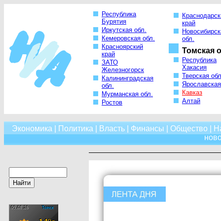
Республика
Краснодарск
Бурятия
край
Иркутская обл.
Новосибирск
Кемеровская обл.
обл.
Красноярский
Томская о
край
Республика
ЗАТО
Хакасия
Железногорск
Тверская обл
Калининградская
Ярославская
обл.
Кавказ
Мурманская обл.
Алтай
Ростов
Экономика
|
Политика
|
Власть
|
Финансы
|
Общество
|
Н
нов