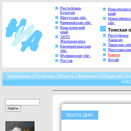
Республика
Краснодарск
Бурятия
край
Иркутская обл.
Новосибирск
Кемеровская обл.
обл.
Красноярский
Томская о
край
Республика
ЗАТО
Хакасия
Железногорск
Тверская обл
Калининградская
Ярославская
обл.
Кавказ
Мурманская обл.
Алтай
Ростов
Экономика
|
Политика
|
Власть
|
Финансы
|
Общество
|
Н
нов