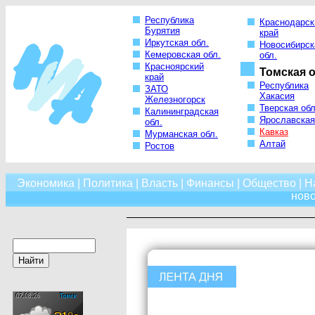
Республика
Краснодарск
Бурятия
край
Иркутская обл.
Новосибирск
Кемеровская обл.
обл.
Красноярский
Томская о
край
Республика
ЗАТО
Хакасия
Железногорск
Тверская обл
Калининградская
Ярославская
обл.
Кавказ
Мурманская обл.
Алтай
Ростов
Экономика
|
Политика
|
Власть
|
Финансы
|
Общество
|
Н
нов