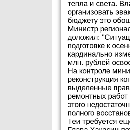
тепла и света. В
организовать эва
бюджету это обош
Министр регионал
доложил: "Ситуац
подготовке к осен
кардинально изме
млн. рублей освое
На контроле мини
реконструкция ко
выделенные прав
ремонтных работ 
этого недостаточ
полного восстано
Теи требуется ещ
Глава Хакасии по