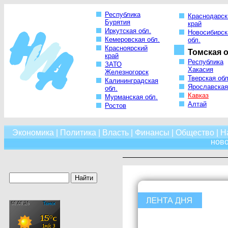
Республика
Краснодарск
Бурятия
край
Иркутская обл.
Новосибирск
Кемеровская обл.
обл.
Красноярский
Томская о
край
Республика
ЗАТО
Хакасия
Железногорск
Тверская обл
Калининградская
Ярославская
обл.
Кавказ
Мурманская обл.
Алтай
Ростов
Экономика
|
Политика
|
Власть
|
Финансы
|
Общество
|
Н
нов