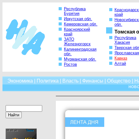
Республика
Краснодарск
Бурятия
край
Иркутская обл.
Новосибирск
Кемеровская обл.
обл.
Красноярский
Томская о
край
Республика
ЗАТО
Хакасия
Железногорск
Тверская обл
Калининградская
Ярославская
обл.
Кавказ
Мурманская обл.
Алтай
Ростов
Экономика
|
Политика
|
Власть
|
Финансы
|
Общество
|
Н
нов