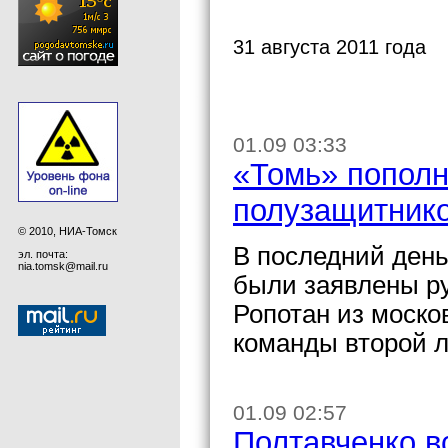
31 августа 2011 года
01.09 03:33
«Томь» пополн
полузащитник
© 2010, НИА-Томск
В последний день
эл. почта:
nia.tomsk@mail.ru
были заявлены р
Ропотан из моско
команды второй 
01.09 02:57
Полтавченко в