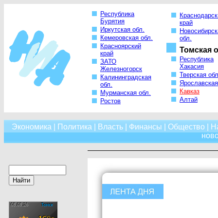
Республика
Краснодарск
Бурятия
край
Иркутская обл.
Новосибирск
Кемеровская обл.
обл.
Красноярский
Томская о
край
Республика
ЗАТО
Хакасия
Железногорск
Тверская обл
Калининградская
Ярославская
обл.
Кавказ
Мурманская обл.
Алтай
Ростов
Экономика
|
Политика
|
Власть
|
Финансы
|
Общество
|
Н
нов