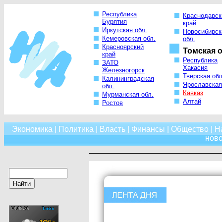
Республика
Краснодарск
Бурятия
край
Иркутская обл.
Новосибирск
Кемеровская обл.
обл.
Красноярский
Томская о
край
Республика
ЗАТО
Хакасия
Железногорск
Тверская обл
Калининградская
Ярославская
обл.
Кавказ
Мурманская обл.
Алтай
Ростов
Экономика
|
Политика
|
Власть
|
Финансы
|
Общество
|
Н
нов