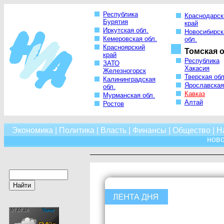
Республика
Краснодарск
Бурятия
край
Иркутская обл.
Новосибирск
Кемеровская обл.
обл.
Красноярский
Томская о
край
Республика
ЗАТО
Хакасия
Железногорск
Тверская обл
Калининградская
Ярославская
обл.
Кавказ
Мурманская обл.
Алтай
Ростов
Экономика
|
Политика
|
Власть
|
Финансы
|
Общество
|
Н
нов