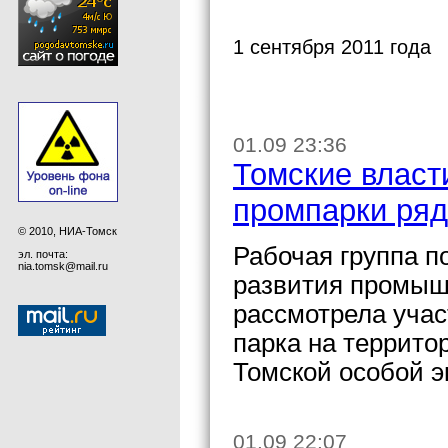
1 сентября 2011 года
01.09 23:36
Томские власт
промпарки ря
© 2010, НИА-Томск
Рабочая группа п
эл. почта:
nia.tomsk@mail.ru
развития промыш
рассмотрела уча
парка на террито
Томской особой э
01.09 22:07