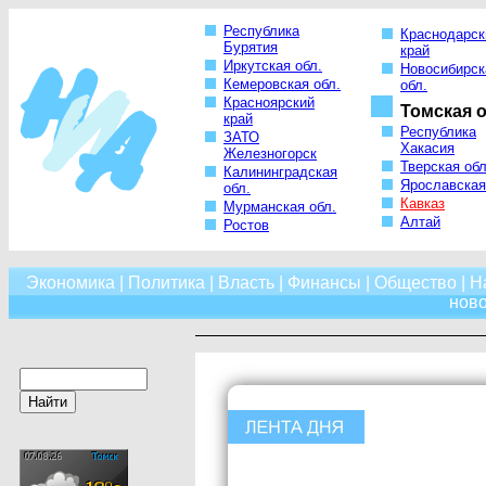
Республика
Краснодарск
Бурятия
край
Иркутская обл.
Новосибирск
Кемеровская обл.
обл.
Красноярский
Томская о
край
Республика
ЗАТО
Хакасия
Железногорск
Тверская обл
Калининградская
Ярославская
обл.
Кавказ
Мурманская обл.
Алтай
Ростов
Экономика
|
Политика
|
Власть
|
Финансы
|
Общество
|
Н
нов