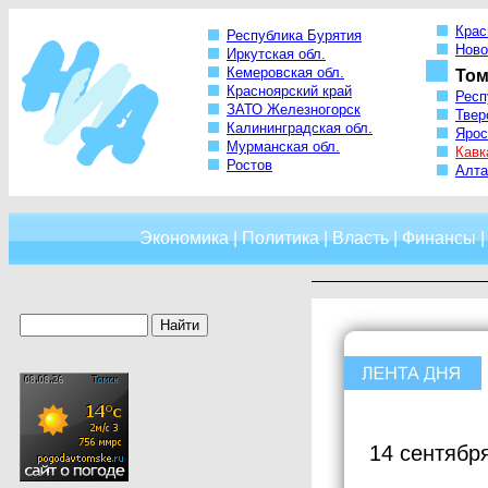
Крас
Республика Бурятия
Ново
Иркутская обл.
Кемеровская обл.
Том
Красноярский край
Респ
ЗАТО Железногорск
Твер
Калининградская обл.
Ярос
Мурманская обл.
Кавк
Ростов
Алта
Экономика
|
Политика
|
Власть
|
Финансы
14 сентябр