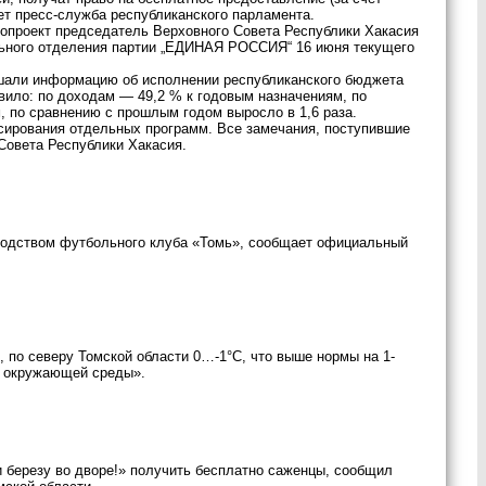
ет пресс-служба республиканского парламента.
опроект председатель Верховного Совета Республики Хакасия
ьного отделения партии „ЕДИНАЯ РОССИЯ“ 16 июня текущего
ушали информацию об исполнении республиканского бюджета
вило: по доходам — 49,2 % к годовым назначениям, по
 по сравнению с прошлым годом выросло в 1,6 раза.
ирования отдельных программ. Все замечания, поступившие
Совета Республики Хакасия.
оводством футбольного клуба «Томь», сообщает официальный
 по северу Томской области 0…-1°С, что выше нормы на 1-
у окружающей среды».
 березу во дворе!» получить бесплатно саженцы, сообщил