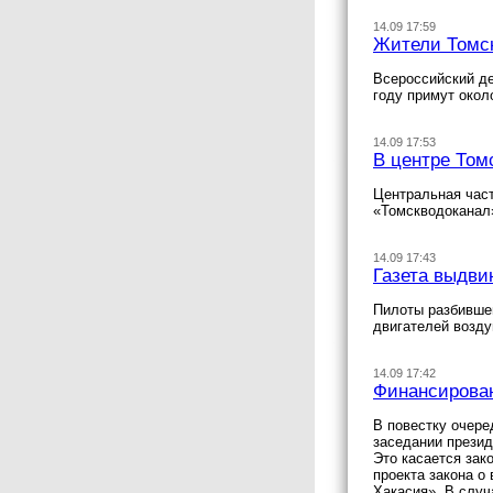
14.09 17:59
Жители Томск
Всероссийский де
году примут окол
14.09 17:53
В центре Томс
Центральная част
«Томскводоканал
14.09 17:43
Газета выдви
Пилоты разбившег
двигателей возду
14.09 17:42
Финансирован
В повестку очере
заседании презид
Это касается зак
проекта закона о
Хакасия». В случ