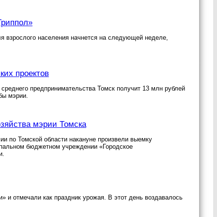
Гриппол»
ля взрослого населения начнется на следующей неделе,
.
ких проектов
 среднего предпринимательства Томск получит 13 млн рублей
бы мэрии.
озяйства мэрии Томска
ии по Томской области накануне произвели выемку
ципальном бюджетном учреждении «Городское
и.
» и отмечали как праздник урожая. В этот день воздавалось