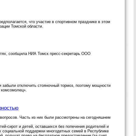
редполагается, что участие в спортивном празднике в этом
рации Томской области.
сетях, сообщила НИА Томск пресс-секретарь ООО
и забыли отключить стояночный тормоз, поэтому мощности
й комсомолец».
рностью
 вопросов. Часть из них были рассмотрены на сегодняшнем
ей-сирот и детей, оставшихся без попечения родителей и
ах социальной поддержки многодетных семей в Республике
й, получат право на бесплатное предоставление (за счет