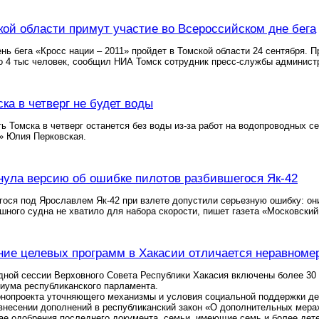
ой области примут участие во Всероссийском дне бега
нь бега «Кросс нации – 2011» пройдет в Томской области 24 сентября. П
о 4 тыс человек, сообщил НИА Томск сотрудник пресс-службы админист
ка в четверг не будет воды
ь Томска в четверг останется без воды из-за работ на водопроводных 
» Юлия Перковская.
нула версию об ошибке пилотов разбившегося Як-42
ося под Ярославлем Як-42 при взлете допустили серьезную ошибку: он
шного судна не хватило для набора скорости, пишет газета «Московски
ие целевых программ в Хакасии отличается неравноме
дной сессии Верховного Совета Республики Хакасия включены более 30
иума республиканского парламента.
онопроекта уточняющего механизмы и условия социальной поддержки дет
 внесении дополнений в республиканский закон «О дополнительных мер
ае одобрения последнего документа, семьи, имеющие семь и более дете