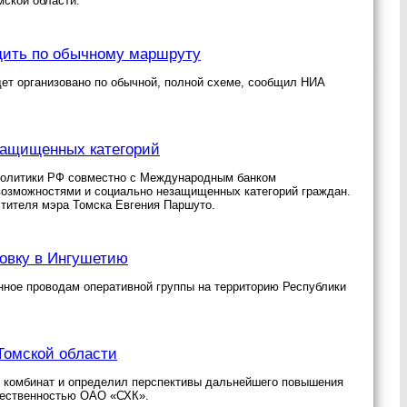
ской области.
одить по обычному маршруту
дет организовано по обычной, полной схеме, сообщил НИА
защищенных категорий
 политики РФ совместно с Международным банком
 возможностями и социально незащищенных категорий граждан.
тителя мэра Томска Евгения Паршуто.
овку в Ингушетию
нное проводам оперативной группы на территорию Республики
Томской области
й комбинат и определил перспективы дальнейшего повышения
щественностью ОАО «СХК».