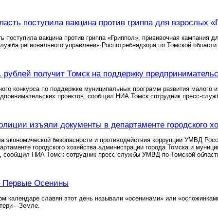
ласть поступила вакцина против гриппа для взрослых «
ь поступила вакцина против гриппа «Гриппол», прививочная кампания д
лужба регионального управления Роспотребнадзора по Томской области
. рублей получит Томск на поддержку предпринимательс
ного конкурса по поддержке муниципальных программ развития малого и
едпринимательских проектов, сообщил НИА Томск сотрудник пресс-служ
олиции изъяли документы в департаменте городского х
а экономической безопасности и противодействия коррупции УМВД Росс
артаменте городского хозяйства администрации города Томска и муни
», сообщил НИА Томск сотрудник пресс-службы УМВД по Томской област
– Первые Осенины
м календаре славян этот день называли «осенинами» или «оспожинками
атери—Земле.