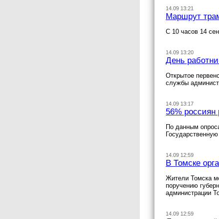
14.09 13:21
Маршрут трам
С 10 часов 14 се
14.09 13:20
День работни
Открытое первенс
службы админист
14.09 13:17
56% россиян 
По данным опроса
Государственную
14.09 12:59
В Томске орг
Жители Томска мо
поручению губер
администрации То
14.09 12:59