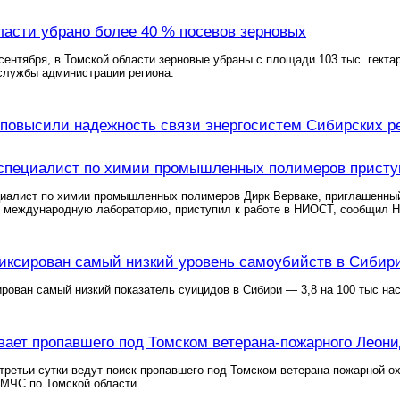
ласти убрано более 40 % посевов зерновых
сентября, в Томской области зерновые убраны с площади 103 тыс. гекта
службы администрации региона.
овысили надежность связи энергосистем Сибирских р
специалист по химии промышленных полимеров присту
циалист по химии промышленных полимеров Дирк Верваке, приглашенны
ю международную лабораторию, приступил к работе в НИОСТ, сообщил 
иксирован самый низкий уровень самоубийств в Сибир
рован самый низкий показатель суицидов в Сибири — 3,8 на 100 тыс н
ает пропавшего под Томском ветерана-пожарного Леони
ретьи сутки ведут поиск пропавшего под Томском ветерана пожарной 
 МЧС по Томской области.