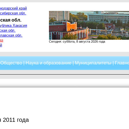
нодарский край
сибирская обл.
ская обл.
ублика Хакасия
ская обл.
лавская обл.
аз
Сегодня: суббота, 8 августа 2026 года
й
|
Общество
|
Наука и образование
|
Муниципалитеты
|
Главно
я 2011 года