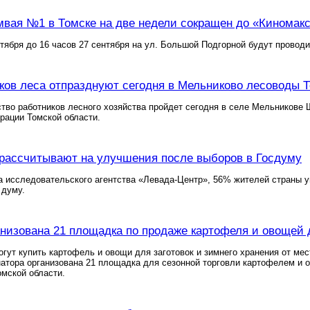
вая №1 в Томске на две недели сокращен до «Киномак
нтября до 16 часов 27 сентября на ул. Большой Подгорной будут провод
ков леса отпразднуют сегодня в Мельниково лесоводы 
тво работников лесного хозяйства пройдет сегодня в селе Мельникове 
рации Томской области.
рассчитывают на улучшения после выборов в Госдуму
 исследовательского агентства «Левада-Центр», 56% жителей страны у
 думу.
анизована 21 площадка по продаже картофеля и овощей 
гут купить картофель и овощи для заготовок и зимнего хранения от ме
натора организована 21 площадка для сезонной торговли картофелем и
мской области.