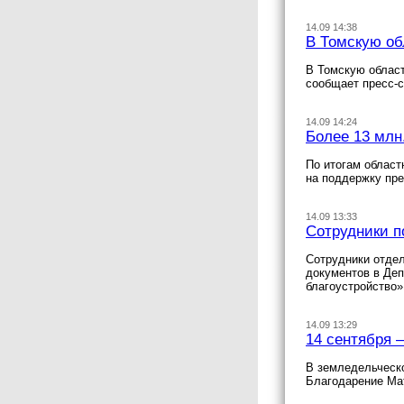
14.09 14:38
В Томскую об
В Томскую област
сообщает пресс-с
14.09 14:24
Более 13 млн
По итогам област
на поддержку пр
14.09 13:33
Сотрудники п
Сотрудники отдел
документов в Деп
благоустройство
14.09 13:29
14 сентября 
В земледельческо
Благодарение М