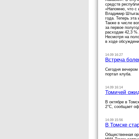
средств республи
«Напомню, что с 
Владимир Штыгаш
года. Теперь эта
Также в числе в
за первое полуго
расходам 42,3 %.
Несмотря на пол
в ходе обсуждени
14.09 16:27
Встреча боле
Сегодня вечером 
портал клуба.
14.09 16:14
Томичей ожид
В октябре в Томс
2°С, сообщает оф
14.09 15:56
В Томске ста
Общественная орг