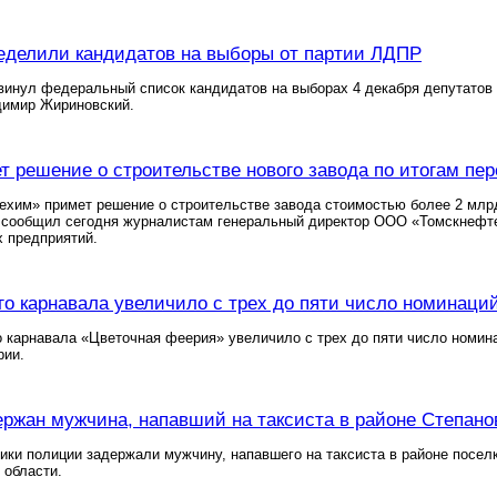
еделили кандидатов на выборы от партии ЛДПР
инул федеральный список кандидатов на выборах 4 декабря депутатов
димир Жириновский.
 решение о строительстве нового завода по итогам пе
хим» примет решение о строительстве завода стоимостью более 2 млрд
, сообщил сегодня журналистам генеральный директор ООО «Томскнефт
 предприятий.
о карнавала увеличило с трех до пяти число номинаци
 карнавала «Цветочная феерия» увеличило с трех до пяти число номин
рии.
ержан мужчина, напавший на таксиста в районе Степано
ики полиции задержали мужчину, напавшего на таксиста в районе посе
 области.