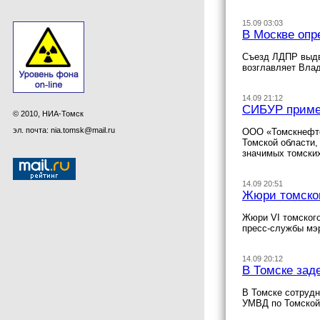
15.09 03:03
В Москве опр
Съезд ЛДПР выдв
возглавляет Вла
14.09 21:12
СИБУР примет
© 2010, НИА-Томск
эл. почта: nia.tomsk@mail.ru
ООО «Томскнефте
Томской области
значимых томских
14.09 20:51
Жюри томског
Жюри VI томского
пресс-службы мэ
14.09 20:12
В Томске зад
В Томске сотрудн
УМВД по Томской