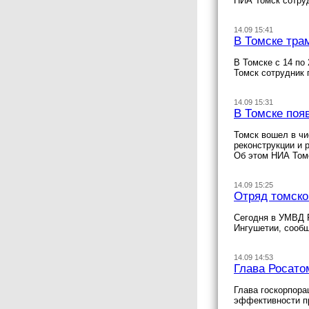
НИА Томск сотру
14.09 15:41
В Томске тра
В Томске с 14 по
Томск сотрудник 
14.09 15:31
В Томске поя
Томск вошел в чи
реконструкции и 
Об этом НИА Томс
14.09 15:25
Отряд томско
Сегодня в УМВД Р
Ингушетии, сооб
14.09 14:53
Глава Росато
Глава госкорпора
эффективности п