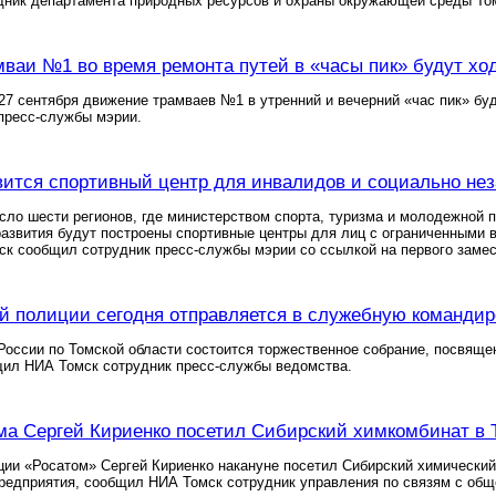
дник департамента природных ресурсов и охраны окружающей среды Том
мваи №1 во время ремонта путей в «часы пик» будут х
 27 сентября движение трамваев №1 в утренний и вечерний «час пик» бу
пресс-службы мэрии.
вится спортивный центр для инвалидов и социально не
сло шести регионов, где министерством спорта, туризма и молодежной
развития будут построены спортивные центры для лиц с ограниченными
к сообщил сотрудник пресс-службы мэрии со ссылкой на первого замес
й полиции сегодня отправляется в служебную командир
оссии по Томской области состоится торжественное собрание, посвяще
щил НИА Томск сотрудник пресс-службы ведомства.
ма Сергей Кириенко посетил Сибирский химкомбинат в 
ции «Росатом» Сергей Кириенко накануне посетил Сибирский химически
редприятия, сообщил НИА Томск сотрудник управления по связям с об