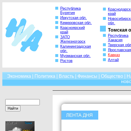
Республика
Краснодарск
Бурятия
край
Иркутская обл.
Новосибирск
Кемеровская обл.
обл.
Красноярский
Томская о
край
Республика
ЗАТО
Хакасия
Железногорск
Тверская обл
Калининградская
Ярославская
обл.
Кавказ
Мурманская обл.
Алтай
Ростов
Экономика
|
Политика
|
Власть
|
Финансы
|
Общество
|
Н
нов