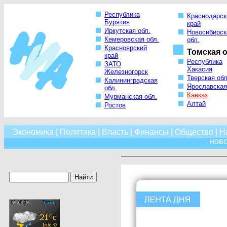
Республика
Краснодарск
Бурятия
край
Иркутская обл.
Новосибирск
Кемеровская обл.
обл.
Красноярский
Томская о
край
Республика
ЗАТО
Хакасия
Железногорск
Тверская обл
Калининградская
Ярославская
обл.
Кавказ
Мурманская обл.
Алтай
Ростов
Экономика
|
Политика
|
Власть
|
Финансы
|
Общество
|
Н
нов