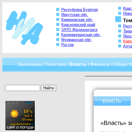
Крас
Республика Бурятия
Ново
Иркутская обл.
Кемеровская обл.
Том
Красноярский край
Респ
ЗАТО Железногорск
Твер
Калининградская обл.
Ярос
Мурманская обл.
Кавк
Ростов
Алта
Экономика
|
Политика
|
Власть
|
Финансы
|
Общест
«Власть» з