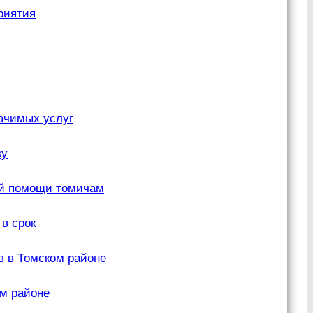
риятия
ачимых услуг
ку
ой помощи томичам
в срок
в в Томском районе
м районе