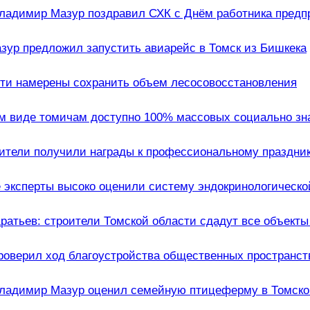
ладимир Мазур поздравил СХК с Днём работника предп
ур предложил запустить авиарейс в Томск из Бишкека
сти намерены сохранить объем лесосовосстановления
ом виде томичам доступно 100% массовых социально зн
ители получили награды к профессиональному праздни
 эксперты высоко оценили систему эндокринологическ
ратьев: строители Томской области сдадут все объекты 
роверил ход благоустройства общественных пространст
Владимир Мазур оценил семейную птицеферму в Томско