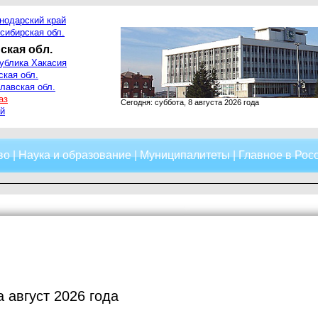
нодарский край
сибирская обл.
ская обл.
ублика Хакасия
ская обл.
лавская обл.
аз
Сегодня: суббота, 8 августа 2026 года
й
во
|
Наука и образование
|
Муниципалитеты
|
Главное в Рос
а август 2026 года