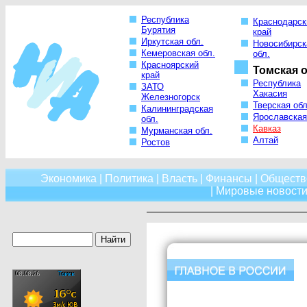
Республика
Краснодарск
Бурятия
край
Иркутская обл.
Новосибирск
Кемеровская обл.
обл.
Красноярский
Томская о
край
Республика
ЗАТО
Хакасия
Железногорск
Тверская обл
Калининградская
Ярославская
обл.
Кавказ
Мурманская обл.
Алтай
Ростов
Экономика
|
Политика
|
Власть
|
Финансы
|
Обществ
|
Мировые новост