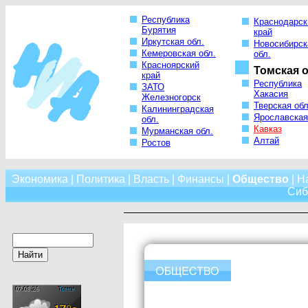
Республика
Краснодарск
Бурятия
край
Иркутская обл.
Новосибирск
Кемеровская обл.
обл.
Красноярский
Томская о
край
Республика
ЗАТО
Хакасия
Железногорск
Тверская обл
Калининградская
Ярославская
обл.
Кавказ
Мурманская обл.
Алтай
Ростов
Экономика
|
Политика
|
Власть
|
Финансы
|
Общество
|
Н
Сиб