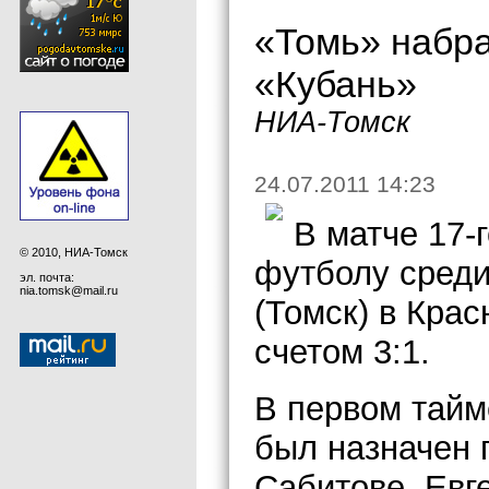
«Томь» набра
«Кубань»
НИА-Томск
24.07.2011 14:23
В матче 17-
© 2010, НИА-Томск
футболу среди
эл. почта:
nia.tomsk@mail.ru
(Томск) в Кра
счетом 3:1.
В первом тайм
был назначен 
Сабитове, Евг