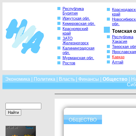
Республика
Краснодарск
Бурятия
край
Иркутская обл.
Новосибирск
Кемеровская обл.
обл.
Красноярский
Томская о
край
Республика
ЗАТО
Хакасия
Железногорск
Тверская обл
Калининградская
Ярославская
обл.
Кавказ
Мурманская обл.
Алтай
Ростов
Экономика
|
Политика
|
Власть
|
Финансы
|
Общество
|
Н
Сиб