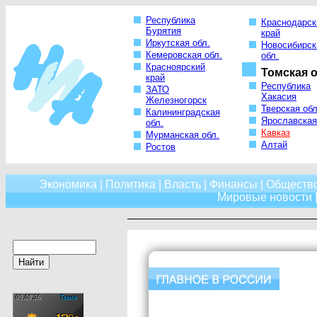
Республика
Краснодарск
Бурятия
край
Иркутская обл.
Новосибирск
Кемеровская обл.
обл.
Красноярский
Томская о
край
Республика
ЗАТО
Хакасия
Железногорск
Тверская обл
Калининградская
Ярославская
обл.
Кавказ
Мурманская обл.
Алтай
Ростов
Экономика
|
Политика
|
Власть
|
Финансы
|
Обществ
Мировые новости
|