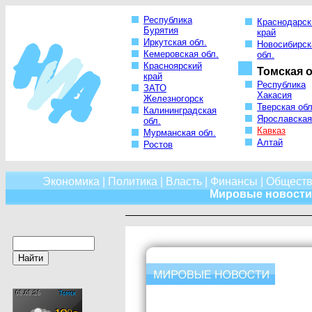
Республика
Краснодарск
Бурятия
край
Иркутская обл.
Новосибирск
Кемеровская обл.
обл.
Красноярский
Томская о
край
Республика
ЗАТО
Хакасия
Железногорск
Тверская обл
Калининградская
Ярославская
обл.
Кавказ
Мурманская обл.
Алтай
Ростов
Экономика
|
Политика
|
Власть
|
Финансы
|
Обществ
Мировые новости