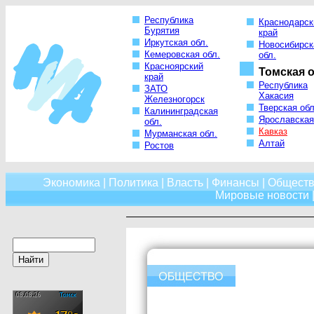
Республика
Краснодарск
Бурятия
край
Иркутская обл.
Новосибирск
Кемеровская обл.
обл.
Красноярский
Томская о
край
Республика
ЗАТО
Хакасия
Железногорск
Тверская обл
Калининградская
Ярославская
обл.
Кавказ
Мурманская обл.
Алтай
Ростов
Экономика
|
Политика
|
Власть
|
Финансы
|
Обществ
Мировые новости
|