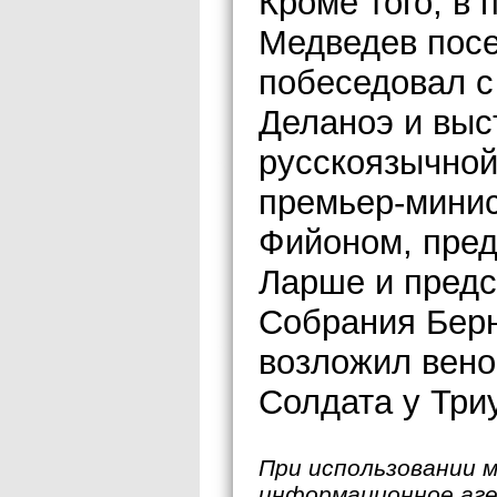
Кроме того, в
Медведев посе
побеседовал с
Деланоэ и выс
русскоязычной
премьер-мини
Фийоном, пре
Ларше и пред
Собрания Берн
возложил вено
Солдата у Три
При использовании 
информационное аг