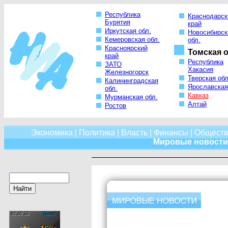
Республика
Краснодарск
Бурятия
край
Иркутская обл.
Новосибирск
Кемеровская обл.
обл.
Красноярский
Томская о
край
Республика
ЗАТО
Хакасия
Железногорск
Тверская обл
Калининградская
Ярославская
обл.
Кавказ
Мурманская обл.
Алтай
Ростов
Экономика
|
Политика
|
Власть
|
Финансы
|
Обществ
Мировые новости