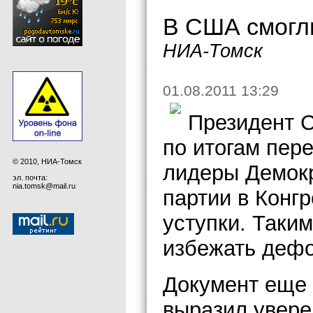
В США смогл
НИА-Томск
01.08.2011 13:29
Президент 
по итогам пере
© 2010, НИА-Томск
лидеры Демокр
эл. почта:
nia.tomsk@mail.ru
партии в Конг
уступки. Таким
избежать дефо
Документ еще 
выразил увере