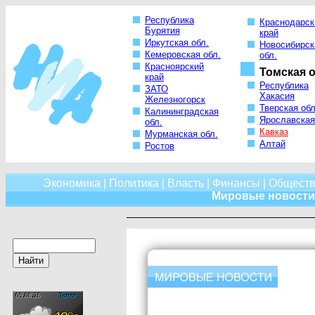
Республика
Краснодарск
Бурятия
край
Иркутская обл.
Новосибирск
Кемеровская обл.
обл.
Красноярский
Томская о
край
Республика
ЗАТО
Хакасия
Железногорск
Тверская обл
Калининградская
Ярославская
обл.
Кавказ
Мурманская обл.
Алтай
Ростов
Экономика
|
Политика
|
Власть
|
Финансы
|
Обществ
Мировые новости