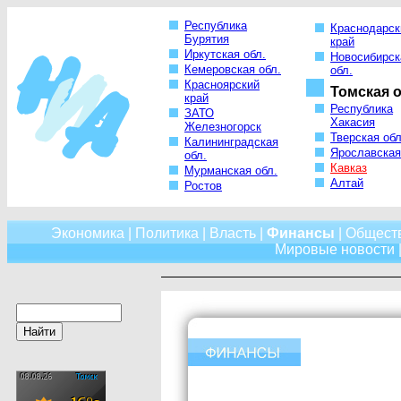
Республика
Краснодарск
Бурятия
край
Иркутская обл.
Новосибирск
Кемеровская обл.
обл.
Красноярский
Томская о
край
Республика
ЗАТО
Хакасия
Железногорск
Тверская обл
Калининградская
Ярославская
обл.
Кавказ
Мурманская обл.
Алтай
Ростов
Экономика
|
Политика
|
Власть
|
Финансы
|
Общест
Мировые новости
|