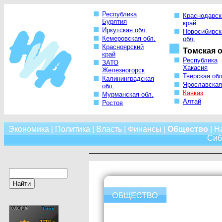
Республика
Краснодарск
Бурятия
край
Иркутская обл.
Новосибирск
Кемеровская обл.
обл.
Красноярский
Томская о
край
Республика
ЗАТО
Хакасия
Железногорск
Тверская обл
Калининградская
Ярославская
обл.
Кавказ
Мурманская обл.
Алтай
Ростов
Экономика
|
Политика
|
Власть
|
Финансы
|
Общество
|
Н
Сиб