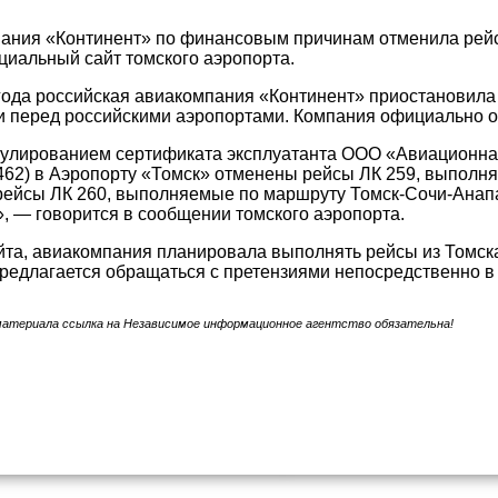
ания «Континент» по финансовым причинам отменила рейс
иальный сайт томского аэропорта.
года российская авиакомпания «Континент» приостановил
 перед российскими аэропортами. Компания официально о
ннулированием сертификата эксплуатанта ООО «Авиационн
462) в Аэропорту «Томск» отменены рейсы ЛК 259, выпол
рейсы ЛК 260, выполняемые по маршруту Томск-Сочи-Анапа 
, — говорится в сообщении томского аэропорта.
та, авиакомпания планировала выполнять рейсы из Томска в
редлагается обращаться с претензиями непосредственно в
материала ссылка на Независимое информационное агентство обязательна!