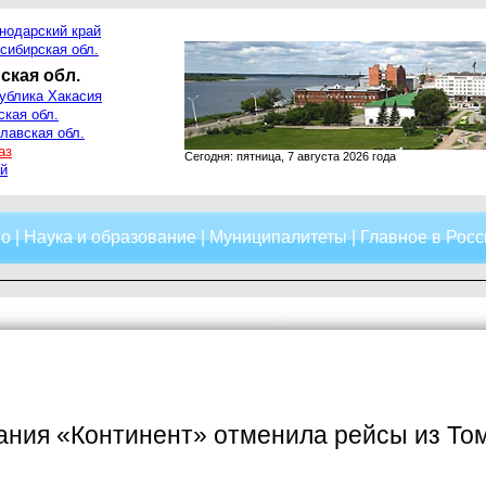
нодарский край
сибирская обл.
ская обл.
ублика Хакасия
ская обл.
лавская обл.
аз
Сегодня: пятница, 7 августа 2026 года
й
о
|
Наука и образование
|
Муниципалитеты
|
Главное в Росс
ния «Континент» отменила рейсы из Том