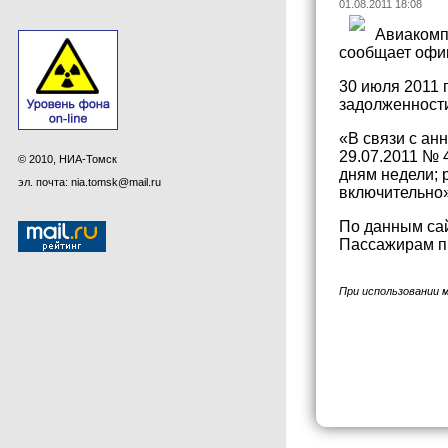
01.08.2011 18:08
Авиакомп
сообщает офиц
30 июля 2011 
задолженности
«В связи с а
29.07.2011 № 
© 2010, НИА-Томск
дням недели; 
эл. почта: nia.tomsk@mail.ru
включительно»
По данным сай
Пассажирам п
При использовании 