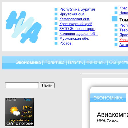
Крас
Республика Бурятия
Ново
Иркутская обл.
Кемеровская обл.
Том
Красноярский край
Респ
ЗАТО Железногорск
Твер
Калининградская обл.
Ярос
Мурманская обл.
Кавк
Ростов
Алта
Экономика
|
Политика
|
Власть
|
Финансы
|
Обществ
Авиакомпа
НИА-Томск