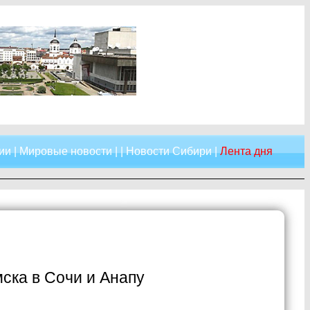
ии
|
Мировые новости
| |
Новости Сибири
|
Лента дня
ска в Сочи и Анапу