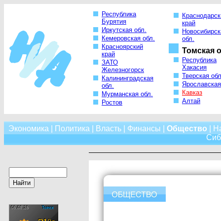
Республика
Краснодарск
Бурятия
край
Иркутская обл.
Новосибирск
Кемеровская обл.
обл.
Красноярский
Томская о
край
Республика
ЗАТО
Хакасия
Железногорск
Тверская обл
Калининградская
Ярославская
обл.
Кавказ
Мурманская обл.
Алтай
Ростов
Экономика
|
Политика
|
Власть
|
Финансы
|
Общество
|
Н
Сиб