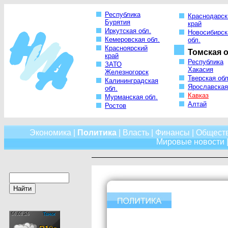
Республика
Краснодарск
Бурятия
край
Иркутская обл.
Новосибирск
Кемеровская обл.
обл.
Красноярский
Томская о
край
Республика
ЗАТО
Хакасия
Железногорск
Тверская обл
Калининградская
Ярославская
обл.
Кавказ
Мурманская обл.
Алтай
Ростов
Экономика
|
Политика
|
Власть
|
Финансы
|
Общест
Мировые новости
|