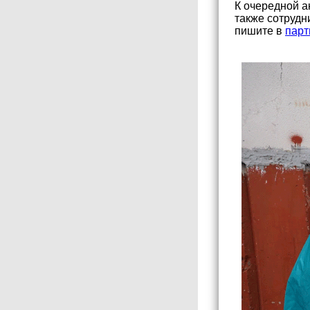
К очередной а
также сотрудн
пишите в
парт