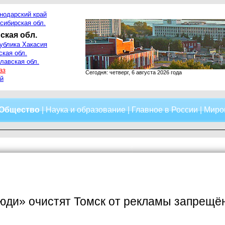
нодарский край
сибирская обл.
ская обл.
ублика Хакасия
ская обл.
лавская обл.
аз
Сегодня: четверг, 6 августа 2026 года
й
Общество
|
Наука и образование
|
Главное в России
|
Миро
юди» очистят Томск от рекламы запрещё