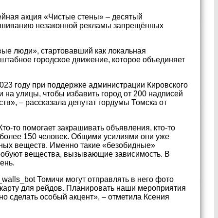
ейная акция «Чистые стены» – десятый
рашиванию незаконной рекламы запрещённых
вые люди», стартовавший как локальная
сштабное городское движение, которое объединяет
023 году при поддержке администрации Кировского
и на улицы, чтобы избавить город от 200 надписей
в», – рассказала депутат гордумы Томска от
о-то помогает закрашивать объявления, кто-то
т более 150 человек. Общими усилиями они уже
нных веществ. Именно такие «безобидные»
робуют вещества, вызывающие зависимость. В
ень.
walls_bot Томичи могут отправлять в него фото
карту для рейдов. Планировать наши мероприятия
жно сделать особый акцент», – отметила Ксения