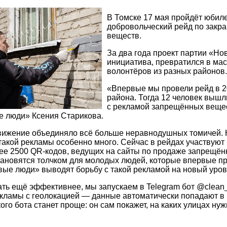
В Томске 17 мая пройдёт юбил
добровольческий рейд по зак
веществ.
За два года проект партии «Но
инициатива, превратился в ма
волонтёров из разных районов.
«Впервые мы провели рейд в 2
района. Тогда 12 человек вышл
с рекламой запрещённых вещест
е люди» Ксения Старикова.
ижение объединяло всё больше неравнодушных томичей. Кт
 такой рекламы особенно много. Сейчас в рейдах участвую
ее 2500 QR-кодов, ведущих на сайты по продаже запрещё
тановятся толчком для молодых людей, которые впервые п
вые люди» выводят борьбу с такой рекламой на новый уров
ть ещё эффективнее, мы запускаем в Telegram бот @clean_
кламы с геолокацией — данные автоматически попадают в 
ого бота станет проще: он сам покажет, на каких улицах ну