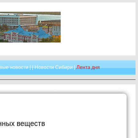
вые новости
| |
Новости Сибири
|
Лента дня
нных веществ