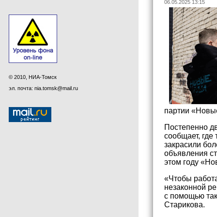
06.05.2025 13:15
© 2010, НИА-Томск
эл. почта: nia.tomsk@mail.ru
партии «Новы
Постепенно дв
сообщает, где
закрасили бол
объявления с
этом году «Но
«Чтобы работа
незаконной ре
с помощью так
Старикова.