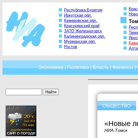
Крас
Республика Бурятия
Ново
Иркутская обл.
Кемеровская обл.
Том
Красноярский край
Респ
ЗАТО Железногорск
Твер
Калининградская обл.
Ярос
Мурманская обл.
Кавк
Ростов
Алта
Экономика
|
Политика
|
Власть
|
Финансы
|
«Новые л
НИА-Томск