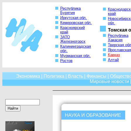
Республика
Краснодарск
Бурятия
край
Иркутская обл.
Новосибирск
Кемеровская обл.
обл.
Красноярский
Томская о
край
Республика
ЗАТО
Хакасия
Железногорск
Тверская обл
Калининградская
Ярославская
обл.
Кавказ
Мурманская обл.
Алтай
Ростов
Экономика
|
Политика
|
Власть
|
Финансы
|
Обществ
Мировые новости
|