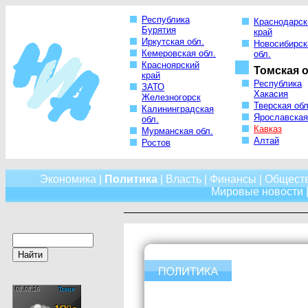
Республика
Краснодарск
Бурятия
край
Иркутская обл.
Новосибирск
Кемеровская обл.
обл.
Красноярский
Томская о
край
Республика
ЗАТО
Хакасия
Железногорск
Тверская обл
Калининградская
Ярославская
обл.
Кавказ
Мурманская обл.
Алтай
Ростов
Экономика
|
Политика
|
Власть
|
Финансы
|
Общест
Мировые новости
|